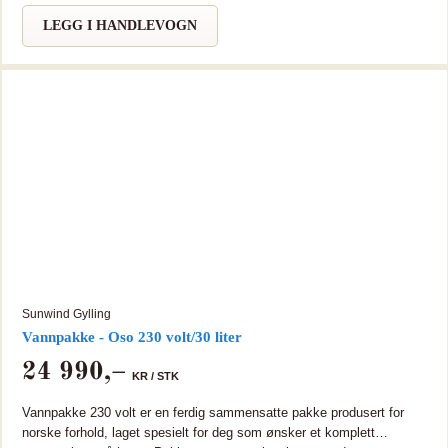
aluminium, og en solid og stødig konstruksjon. Dusjen har doble
justerbare trinser både oppe og nede på døren. Den avtagbare fronten
LEGG I HANDLEVOGN
gjør det lettere å få rengjort, få tilgang til sluktet og monteringen blir
enklere. Bærekonstruksjonen er i rustfritt stål. Unngå vannsøl med
den praktiske oppkanten. Dusjstang, slange og hånddusj medfølger.
Blandebatteri kommer i tillegg. Merk at dusjpakke med fotpumpe ikke
kan brukes med Elsa Home.
Sunwind Gylling
Vannpakke - Oso 230 volt/30 liter
24 990
,–
KR /
STK
Vannpakke 230 volt er en ferdig sammensatte pakke produsert for
norske forhold, laget spesielt for deg som ønsker et komplett