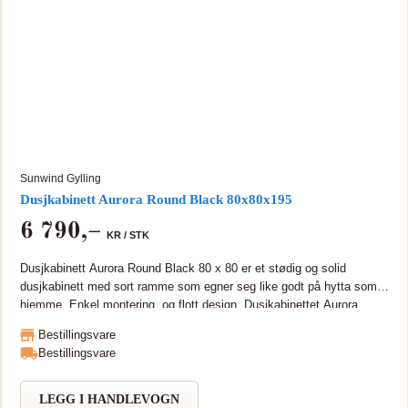
Sunwind Gylling
Dusjkabinett Aurora Round Black 80x80x195
6 790
,–
KR /
STK
Dusjkabinett Aurora Round Black 80 x 80 er et stødig og solid
dusjkabinett med sort ramme som egner seg like godt på hytta som
hjemme. Enkel montering, og flott design. Dusjkabinettet Aurora
leveres i hele elementer for rask og enkel montering. Dusjkabinettet
Bestillingsvare
har profiler i sortlakkert aluminium, og en solid og stødig
Bestillingsvare
konstruksjon. Stilrent design og høy kvalitet som byr på ekte
"mountain lodge" stemning med sort ramme, like godt egnet hjemme
som på hytta! Dusjen har doble, justerbare trinser både oppe og nede
LEGG I HANDLEVOGN