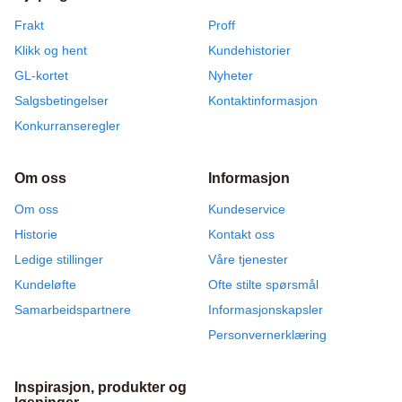
vannvarmer Regulator for gassvannvarmer Vannpumpe Seaflo 20 liter
Vannbeholder 80 liter Installasjonspakke Whale Fleksibelt rør ½ for
Frakt
Proff
vannvarmer Trykkutjevningstank
Klikk og hent
Kundehistorier
GL-kortet
Nyheter
Salgsbetingelser
Kontaktinformasjon
Konkurranseregler
Om oss
Informasjon
Om oss
Kundeservice
Historie
Kontakt oss
Ledige stillinger
Våre tjenester
Kundeløfte
Ofte stilte spørsmål
Samarbeidspartnere
Informasjonskapsler
Personvernerklæring
Inspirasjon, produkter og