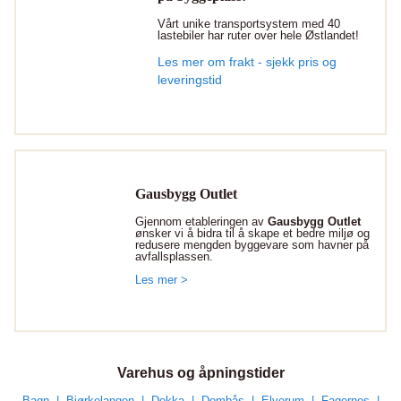
Vårt unike transportsystem med 40
lastebiler har ruter over hele Østlandet!
Les mer om frakt - sjekk pris og
leveringstid
Gausbygg Outlet
Gjennom etableringen av
Gausbygg Outlet
ønsker vi å bidra til å skape et bedre miljø og
redusere mengden byggevare som havner på
avfallsplassen.
Les mer >
Varehus og åpningstider
Bagn
Bjørkelangen
Dokka
Dombås
Elverum
Fagernes