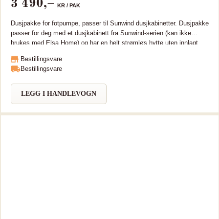
3 490
,–
KR /
PAK
utslipp i produksjon. Tanken er CE- og NEMKO-godkjent.
Dusjpakke for fotpumpe, passer til Sunwind dusjkabinetter. Dusjpakke
passer for deg med et dusjkabinett fra Sunwind-serien (kan ikke
brukes med Elsa Home) og har en helt strømløs hytte uten innlagt
vann og avløp, men likevel ønsker muligheten til å ta en deilig dusj. I
Bestillingsvare
denne dusjpakken får du alt du trenger for å øke komforten på
Bestillingsvare
hyttebadet, pakken inneholder nemlig dusjslange, fotpumpe, en
vanntank på 20 liter og nødvendig koblingsmateriell.
LEGG I HANDLEVOGN