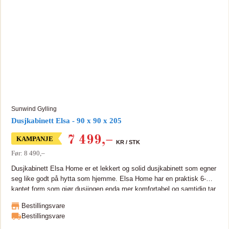
på 195 cm gjør at det passer perfekt på hyttebadet hvor det ofte er litt
lavere takhøyde. Dusjstang, slange og hånddusj medfølger.
Sunwind Gylling
Dusjkabinett Elsa - 90 x 90 x 205
7 499
,–
KAMPANJE
KR /
STK
Før: 8 490,–
Dusjkabinett Elsa Home er et lekkert og solid dusjkabinett som egner
seg like godt på hytta som hjemme. Elsa Home har en praktisk 6-
kantet form som gjør dusjingen enda mer komfortabel og samtidig tar
det seg flott ut på baderommet. Dusjkabinettet Elsa leveres i hele
Bestillingsvare
elementer for rask og enkel montering. Stilrent design og høy kvalitet
Bestillingsvare
- hjemme eller på hytta! Dusjkabinettet har profiler i hvitlakkert