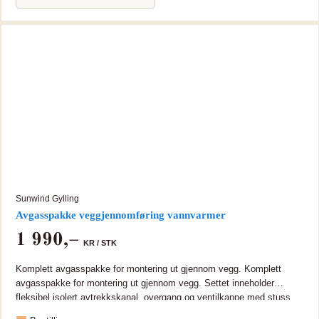
på dørene. Avtakbar front for enkelt renhold. Den avtagbare fronten
gjør det lettere å få tilgang til sluktet og monteringen blir enklere.
Bærekonstruksjonen er i rustfritt stål. Unngå vannsøl med den
praktiske oppkanten. Dusjkabinettets høyde på 195 cm gjør at det
passer perfekt på hyttebadet hvor det ofte er litt lavere takhøyde. Fra
hjørnet til front av kabinettet er det 94 cm. Ved montering kan du
velge om du vil ha blandebatteriet på høyre eller venstre bakvegg.
Dusjstang, slange og hånddusj medfølger.
Sunwind Gylling
Avgasspakke veggjennomføring vannvarmer
1 990
,–
KR /
STK
Komplett avgasspakke for montering ut gjennom vegg. Komplett
avgasspakke for montering ut gjennom vegg. Settet inneholder
fleksibel isolert avtrekkskanal, overgang og ventilkappe med stuss.
Ventilkappen på yttervegg er utført i metall, men kan males i samme