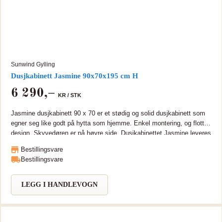
Sunwind Gylling
Dusjkabinett Jasmine 90x70x195 cm H
6 290
,–
KR /
STK
Jasmine dusjkabinett 90 x 70 er et stødig og solid dusjkabinett som
egner seg like godt på hytta som hjemme. Enkel montering, og flott
design. Skyvedøren er på høyre side. Dusjkabinettet Jasmine leveres
i hele elementer for rask og enkel montering. Stilrent design og høy
Bestillingsvare
kvalitet - hjemme eller på hytta! Dusjkabinettet har profiler i
Bestillingsvare
hvitlakkert aluminium, og en solid og stødig konstruksjon.
Skyvedøren er på frontens høyre side. Dusjen har doble, justerbare
trinser både oppe og nede på dørene. Avtakbar front for enkelt
LEGG I HANDLEVOGN
renhold. Den avtagbare fronten gjør det lettere å få tilgang til sluktet
og monteringen blir enklere. Bærekonstruksjonen er i rustfritt stål.
Unngå vannsøl med den praktiske oppkanten. Dusjkabinettets høyde