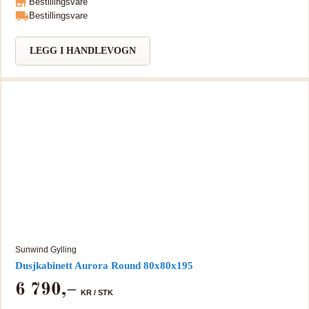
Bestillingsvare
farge som hytta. Avgasspakken passer til en 11 liters vannvarmer.
Bestillingsvare
Den kan også tilpasses 14 liters vannvarmer ved hjelp av en
overgang. Avgassrørets lengde: 2 meter
LEGG I HANDLEVOGN
Sunwind Gylling
Dusjkabinett Aurora Round 80x80x195
6 790
,–
KR /
STK