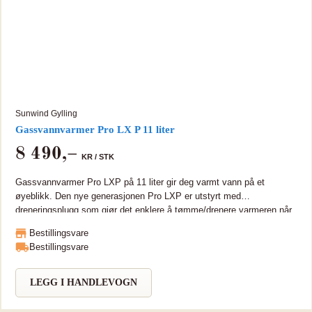
Sunwind Gylling
Gassvannvarmer Pro LX P 11 liter
8 490
,–
KR /
STK
Gassvannvarmer Pro LXP på 11 liter gir deg varmt vann på et
øyeblikk. Den nye generasjonen Pro LXP er utstyrt med
dreneringsplugg som gjør det enklere å tømme/drenere varmeren når
det er fare for frost. Når du skal dusje eller tappe varmt vann tenner
Bestillingsvare
varmeren av seg selv. Vannvarmeren er trykkstyrt og hovedbrenneren
Bestillingsvare
vil derfor kun aktiveres når du åpner kranene, og slukkes når de
stenges. Krever minimum vanntrykk på 1 bar. Justering av
vanntemperatur gjøres mekanisk og det er mulig å stille inn
LEGG I HANDLEVOGN
dusjtemperatur rett på varmeren. Vannvarmeren hever temperaturen
med ca 50C ved min gjennomstrømning og 25C ved maks