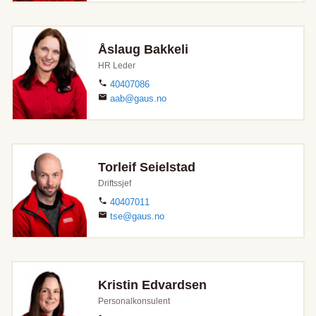
Åslaug Bakkeli
HR Leder
40407086
aab@gaus.no
Torleif Seielstad
Driftssjef
40407011
tse@gaus.no
Kristin Edvardsen
Personalkonsulent