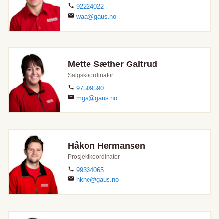
92224022
waa@gaus.no
Mette Sæther Galtrud
Salgskoordinator
97509590
mga@gaus.no
Håkon Hermansen
Prosjektkoordinator
99334065
hkhe@gaus.no