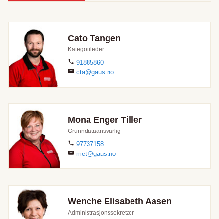
Cato Tangen
Kategorileder
91885860
cta@gaus.no
Mona Enger Tiller
Grunndataansvarlig
97737158
met@gaus.no
Wenche Elisabeth Aasen
Administrasjonssekretær