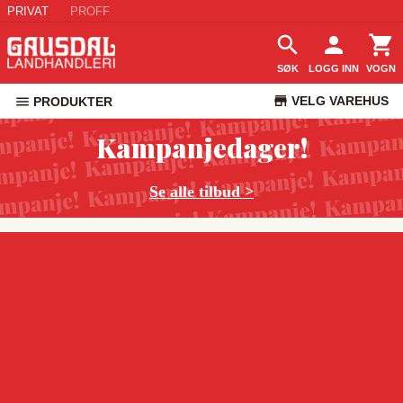
PRIVAT
PROFF
SØK
LOGG INN
VOGN
VELG VAREHUS
PRODUKTER
KUNDESERVICE
Kampanjedager!
Se alle tilbud >