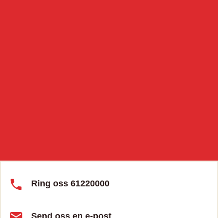
Ring oss 61220000
Send oss en e-post