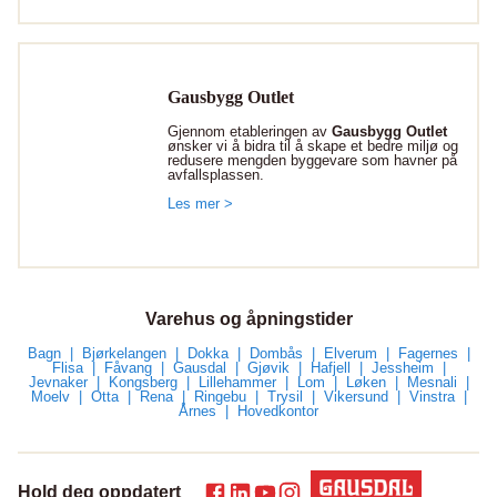
Gausbygg Outlet
Gjennom etableringen av
Gausbygg Outlet
ønsker vi å bidra til å skape et bedre miljø og
redusere mengden byggevare som havner på
avfallsplassen.
Les mer >
Varehus og åpningstider
Bagn
Bjørkelangen
Dokka
Dombås
Elverum
Fagernes
Flisa
Fåvang
Gausdal
Gjøvik
Hafjell
Jessheim
Jevnaker
Kongsberg
Lillehammer
Lom
Løken
Mesnali
Moelv
Otta
Rena
Ringebu
Trysil
Vikersund
Vinstra
Årnes
Hovedkontor
Hold deg oppdatert