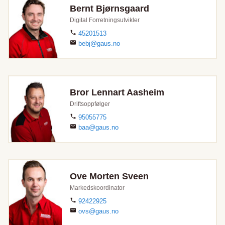
Bernt Bjørnsgaard
Digital Forretningsutvikler
45201513
bebj@gaus.no
Bror Lennart Aasheim
Driftsoppfølger
95055775
baa@gaus.no
Ove Morten Sveen
Markedskoordinator
92422925
ovs@gaus.no