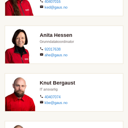
40407016
ked@gaus.no
Anita Hessen
Grunndatakoordinator
92017638
ahe@gaus.no
Knut Bergaust
IT ansvarlig
40407074
kbe@gaus.no