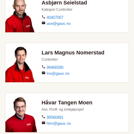
Asbjørn Seielstad
Kategori Controller
40407007
ase@gaus.no
Lars Magnus Nomerstad
Controller
99466580
lno@gaus.no
Håvar Tangen Moen
Ass. Proff- og innkjøpssjef
90566891
htm@gaus.no