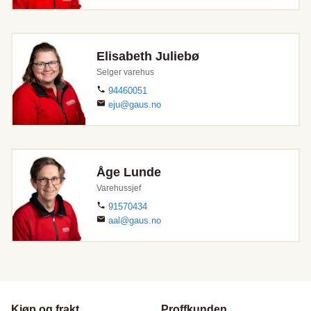
Elisabeth Juliebø
Selger varehus
94460051
eju@gaus.no
Åge Lunde
Varehussjef
91570434
aal@gaus.no
Kjøp og frakt
Proffkunden