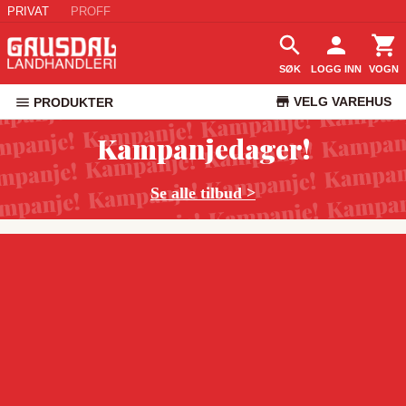
PRIVAT
PROFF
SØK
LOGG INN
VOGN
VELG VAREHUS
PRODUKTER
KUNDESERVICE
Kampanjedager!
Se alle tilbud >