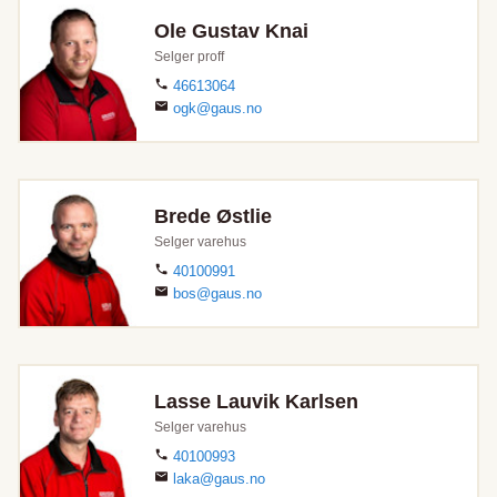
Ole Gustav Knai
Selger proff
46613064
ogk@gaus.no
Brede Østlie
Selger varehus
40100991
bos@gaus.no
Lasse Lauvik Karlsen
Selger varehus
40100993
laka@gaus.no