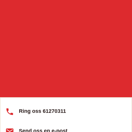
Ring oss 61270311
Send oss en e-post