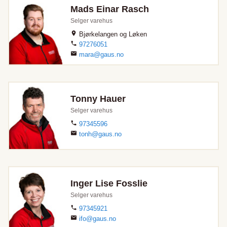
Mads Einar Rasch
Selger varehus
Bjørkelangen og Løken
97276051
mara@gaus.no
Tonny Hauer
Selger varehus
97345596
tonh@gaus.no
Inger Lise Fosslie
Selger varehus
97345921
ifo@gaus.no