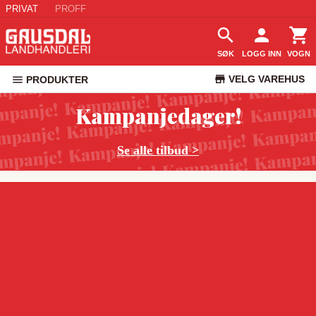
PRIVAT
PROFF
SØK
LOGG INN
VOGN
VELG VAREHUS
PRODUKTER
KUNDESERVICE
Kampanjedager!
Se alle tilbud >