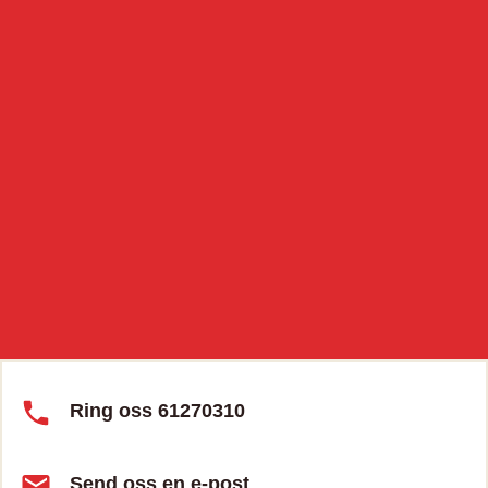
Ring oss 61270310
Send oss en e-post