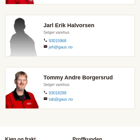
Jarl Erik Halvorsen
Selger varehus
93015968
jeh@gaus.no
Tommy Andre Borgersrud
Selger varehus
93018289
tab@gaus.no
Kjøp og frakt
Proffkunden