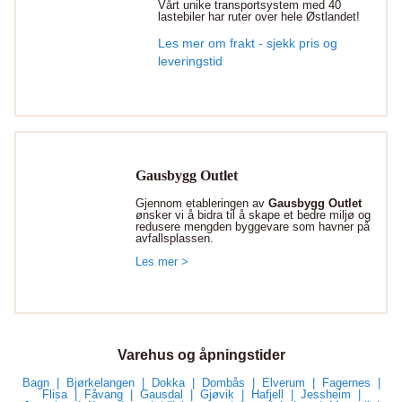
Vårt unike transportsystem med 40
lastebiler har ruter over hele Østlandet!
Les mer om frakt - sjekk pris og
leveringstid
Gausbygg Outlet
Gjennom etableringen av
Gausbygg Outlet
ønsker vi å bidra til å skape et bedre miljø og
redusere mengden byggevare som havner på
avfallsplassen.
Les mer >
Varehus og åpningstider
Bagn
Bjørkelangen
Dokka
Dombås
Elverum
Fagernes
Flisa
Fåvang
Gausdal
Gjøvik
Hafjell
Jessheim