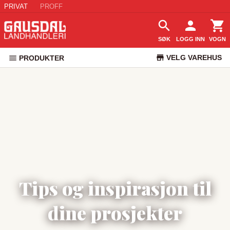
PRIVAT
PROFF
SØK
LOGG INN
VOGN
VELG VAREHUS
PRODUKTER
KUNDESERVICE
Tips og inspirasjon til
dine prosjekter