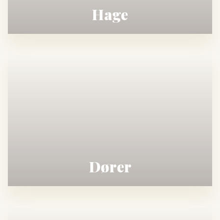
Hage
Dører