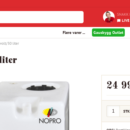
SNAKK 
LIVE
Flere varer ...
Gausbygg Outlet
olt/30 liter
liter
24 9
STK