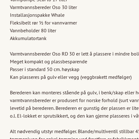
Varmtvannsbereder Oso 30 liter

Installasjonspakke Whale 

Fleksibelt rør ½ for vannvarmer

Vannbeholder 80 liter

Akkumulatortank

Varmtvannsbereder Oso RD 30 er lett å plassere i mindre bolige
Meget kompakt og plassbesparende

Passer i standard 50 cm. høyskap

Kan plasseres på gulv eller vegg (veggbrakett medfølger)

Berederen kan monteres stående på gulv, i benk/skap eller h
varmtvannsbereder er produsert for norske forhold (surt vann) 
levetid på berederen. Berederen er gunstig der plassen er lit
o.l. El-lokket er sprutsikkert, og den kan gjerne plasseres i v
Alt nødvendig utstyr medfølger. Blande/multiventil stillbar 4