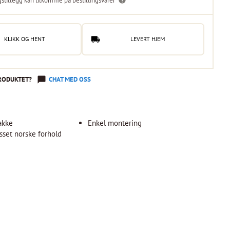
gstillegg kan tilkomme på bestillingsvarer
KLIKK OG HENT
LEVERT HJEM
RODUKTET?
CHAT MED OSS
akke
Enkel montering
asset norske forhold