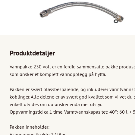
Produktdetaljer
Vannpakke 230 volt er en ferdig sammensatte pakke produsert 
som ønsker et komplett vannopplegg på hytta.

Pakken er svært plassbesparende, og inkluderer varmtvanns
koblinger. Alle delene er av svært god kvalitet som vi vet du
enkelt utvides om du ønsker enda mer utstyr.

Oppvarmingstid ca.1 time. Varmtvannskapasitet: 40°: 60 l. + 50
Pakken inneholder:

Vannpumpe SeaFlo 17 liter
