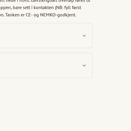
 nede i front. Uavstengbart overløp føres til 
ppen, bare sett i kontakten (NB: fyll først 
sjon. Tanken er CE- og NEMKO-godkjent.