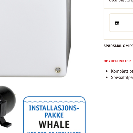
OBS!
Bestillin
SPØRSMÅL OM P
HØYDEPUNKTER
Komplett p
Spesialtilp