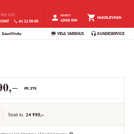
MED OSS
NYHET!
HANDLEVOGN
LOGG INN
 CHAT
61 22 00 00
GausVindu
VELG VAREHUS
KUNDESERVICE
90
,–
PR.
STK
Totalt kr.
24 990
,–