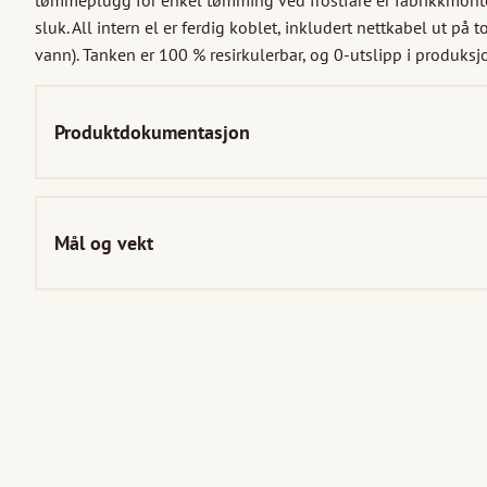
tømmeplugg for enkel tømming ved frostfare er fabrikkmontert
sluk. All intern el er ferdig koblet, inkludert nettkabel ut på to
vann). Tanken er 100 % resirkulerbar, og 0-utslipp i produk
Produktdokumentasjon
Mål og vekt