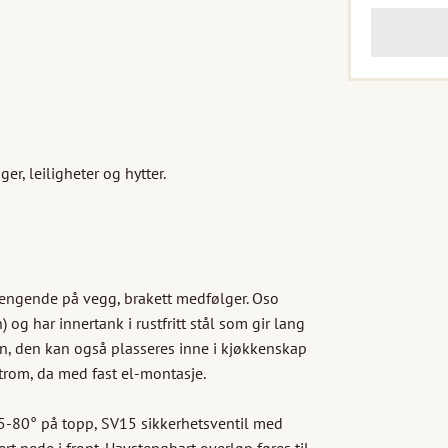
r, leiligheter og hytter.

engende på vegg, brakett medfølger. Oso 
og har innertank i rustfritt stål som gir lang 
en, den kan også plasseres inne i kjøkkenskap 
åtrom, da med fast el-montasje.

5-80° på topp, SV15 sik­kerhetsventil med 