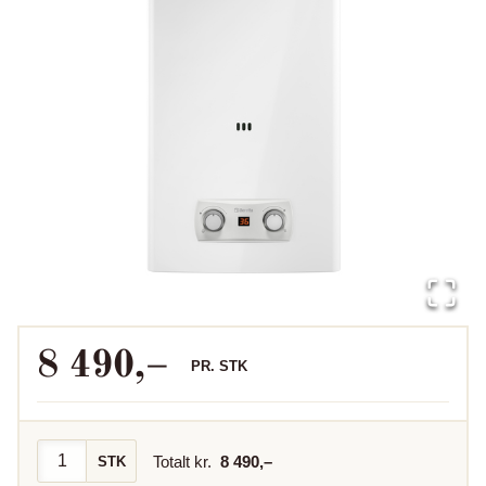
8 490
,–
PR.
STK
Totalt kr.
8 490
,–
STK