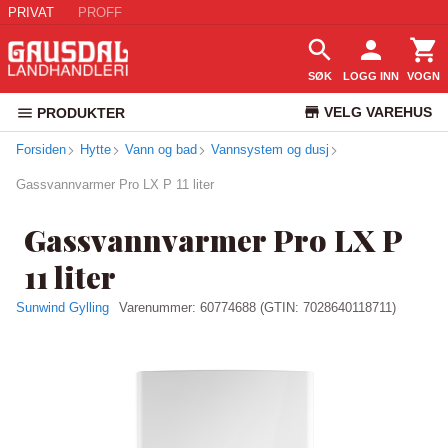
PRIVAT
PROFF
SØK
LOGG INN
VOGN
VELG VAREHUS
PRODUKTER
Forsiden
Hytte
Vann og bad
Vannsystem og dusj
KUNDESERVICE
Gassvannvarmer Pro LX P 11 liter
Gassvannvarmer Pro LX P
11 liter
Sunwind Gylling
Varenummer:
60774688
(GTIN: 7028640118711)