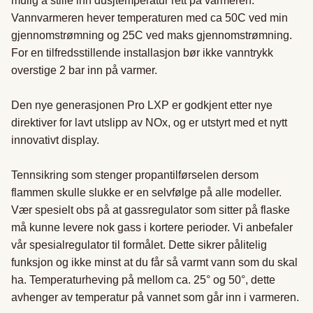
mulig å stille inn dusjtemperatur rett på varmeren. 
Vannvarmeren hever temperaturen med ca 50C ved min 
gjennomstrømning og 25C ved maks gjennomstrømning. 
For en tilfredsstillende installasjon bør ikke vanntrykk 
overstige 2 bar inn på varmer.

Den nye generasjonen Pro LXP er godkjent etter nye 
direktiver for lavt utslipp av NOx, og er utstyrt med et nytt 
innovativt display.

Tennsikring som stenger propantilførselen dersom 
flammen skulle slukke er en selvfølge på alle modeller. 
Vær spesielt obs på at gassregulator som sitter på flaske 
må kunne levere nok gass i kortere perioder. Vi anbefaler 
vår spesialregulator til formålet. Dette sikrer pålitelig 
funksjon og ikke minst at du får så varmt vann som du skal 
ha. Temperaturheving på mellom ca. 25° og 50°, dette 
avhenger av temperatur på vannet som går inn i varmeren.
