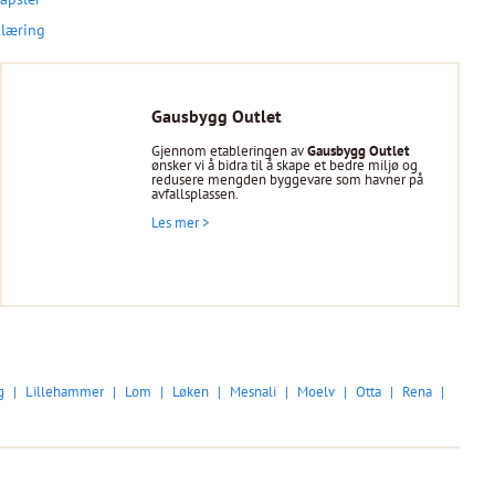
klæring
Gausbygg Outlet
Gjennom etableringen av
Gausbygg Outlet
ønsker vi å bidra til å skape et bedre miljø og
redusere mengden byggevare som havner på
avfallsplassen.
Les mer >
g
Lillehammer
Lom
Løken
Mesnali
Moelv
Otta
Rena