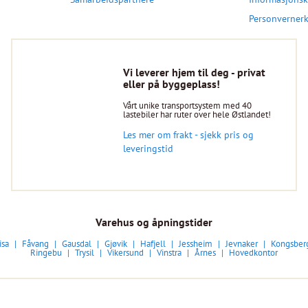
Personverner
Vi leverer hjem til deg - privat
eller på byggeplass!
Vårt unike transportsystem med 40
lastebiler har ruter over hele Østlandet!
Les mer om frakt - sjekk pris og
leveringstid
Varehus og åpningstider
isa
Fåvang
Gausdal
Gjøvik
Hafjell
Jessheim
Jevnaker
Kongsber
Ringebu
Trysil
Vikersund
Vinstra
Årnes
Hovedkontor