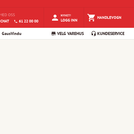
MED OSS
NYHET!
HANDLEVOGN
LOGG INN
 CHAT
61 22 00 00
GausVindu
VELG VAREHUS
KUNDESERVICE