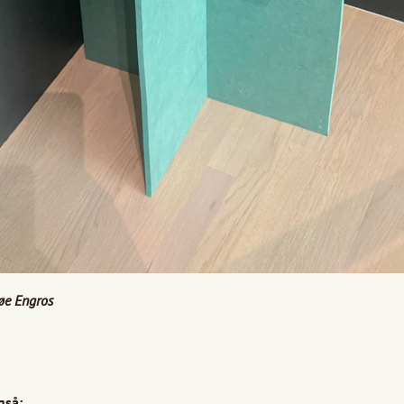
zøe Engros
gså: