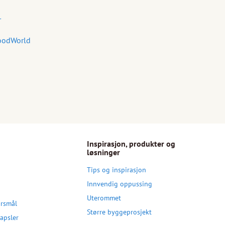
r
WoodWorld
Inspirasjon, produkter og
løsninger
Tips og inspirasjon
Innvendig oppussing
Uterommet
ørsmål
Større byggeprosjekt
apsler