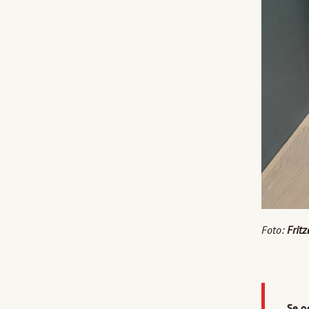
Foto:
Frit
Se o