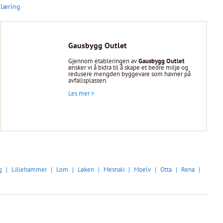
klæring
Gausbygg Outlet
Gjennom etableringen av
Gausbygg Outlet
ønsker vi å bidra til å skape et bedre miljø og
redusere mengden byggevare som havner på
avfallsplassen.
Les mer >
g
Lillehammer
Lom
Løken
Mesnali
Moelv
Otta
Rena