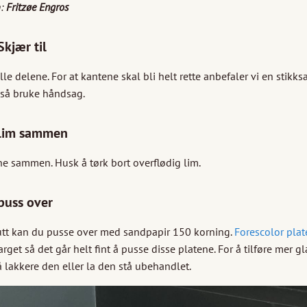
n:
Fritzøe Engros
Skjær til
lle delene. For at kantene skal bli helt rette anbefaler vi en stikk
så bruke håndsag.
 lim sammen
ne sammen. Husk å tørk bort overflødig lim.
puss over
slutt kan du pusse over med sandpapir 150 korning.
Forescolor pla
get så det går helt fint å pusse disse platene. For å tilføre mer g
 lakkere den eller la den stå ubehandlet.