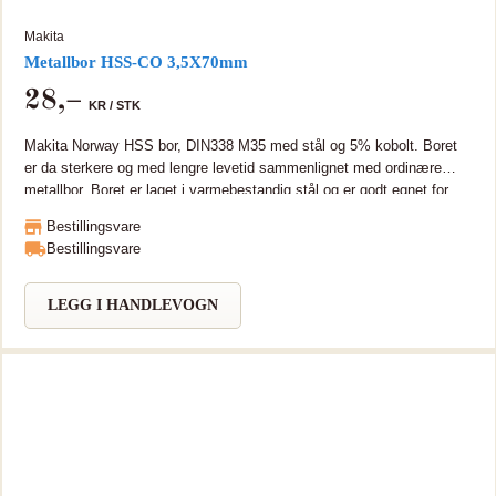
Makita
Metallbor HSS-CO 3,5X70mm
28
,–
KR /
STK
Makita Norway HSS bor, DIN338 M35 med stål og 5% kobolt. Boret
er da sterkere og med lengre levetid sammenlignet med ordinære
metallbor. Boret er laget i varmebestandig stål og er godt egnet for
bearbeiding i rustfritt og hardt metall.
Bestillingsvare
Bestillingsvare
LEGG I HANDLEVOGN