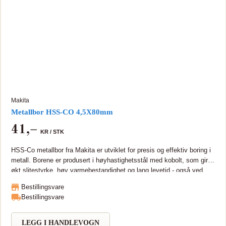
Makita
Metallbor HSS-CO 4,5X80mm
41
,–
KR /
STK
HSS-Co metallbor fra Makita er utviklet for presis og effektiv boring i
metall. Borene er produsert i høyhastighetsstål med kobolt, som gir
økt slitestyrke, høy varmebestandighet og lang levetid - også ved
arbeid i harde materialer som rustfritt stål og legeringer HSS bor,
Bestillingsvare
DIN338 M35 med stål og 5% kobolt. Boret er da sterkere og med
Bestillingsvare
lengre levetid sammenlignet med ordinære metallbor. Boret er laget i
varmebestandig stål og er godt egnet for bearbeiding i rustfritt og
hardt metall.
LEGG I HANDLEVOGN