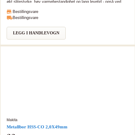
økt slitestyrke, høy varmebestandighet og lang levetid - også ved
arbeid i harde materialer som rustfritt stål og legeringer HSS bor,
Bestillingsvare
DIN338 M35 med stål og 5% kobolt. Boret er da sterkere og med
Bestillingsvare
lengre levetid sammenlignet med ordinære metallbor. Boret er laget i
varmebestandig stål og er godt egnet for bearbeiding i rustfritt og
hardt metall.
LEGG I HANDLEVOGN
Makita
Metallbor HSS-CO 2,0X49mm