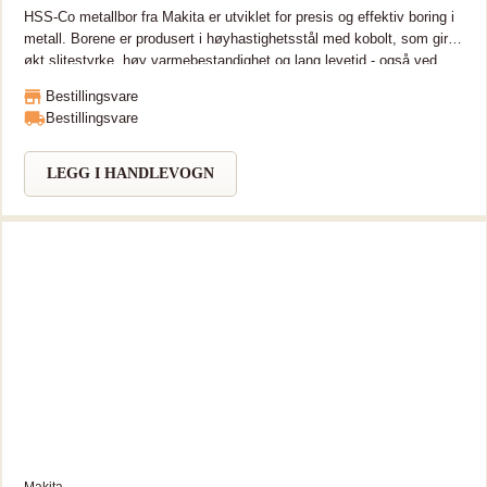
HSS-Co metallbor fra Makita er utviklet for presis og effektiv boring i
metall. Borene er produsert i høyhastighetsstål med kobolt, som gir
økt slitestyrke, høy varmebestandighet og lang levetid - også ved
arbeid i harde materialer som rustfritt stål og legeringer HSS bor,
Bestillingsvare
DIN338 M35 med stål og 5% kobolt. Boret er da sterkere og med
Bestillingsvare
lengre levetid sammenlignet med ordinære metallbor. Boret er laget i
varmebestandig stål og er godt egnet for bearbeiding i rustfritt og
hardt metall.
LEGG I HANDLEVOGN
Makita