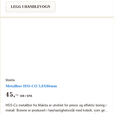
bearbeiding i rustfritt og hardt metall.
LEGG I HANDLEVOGN
Makita
Metallbor HSS-CO 5,0X86mm
45
,–
KR /
STK
HSS-Co metallbor fra Makita er utviklet for presis og effektiv boring i
metall. Borene er produsert i høyhastighetsstål med kobolt, som gir