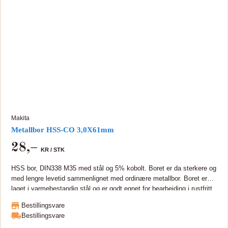
Makita
Metallbor HSS-CO 3,0X61mm
28
,–
KR /
STK
HSS bor, DIN338 M35 med stål og 5% kobolt. Boret er da sterkere og
med lengre levetid sammenlignet med ordinære metallbor. Boret er
laget i varmebestandig stål og er godt egnet for bearbeiding i rustfritt
og hardt metall. HSS bor, DIN338 M35 med stål og 5% kobolt. Boret
Bestillingsvare
er da sterkere og med lengre levetid sammenlignet med ordinære
Bestillingsvare
metallbor. Boret er laget i varmebestandig stål og er godt egnet for