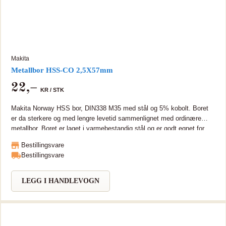
Makita
Metallbor HSS-CO 2,5X57mm
22
,–
KR /
STK
Makita Norway HSS bor, DIN338 M35 med stål og 5% kobolt. Boret
er da sterkere og med lengre levetid sammenlignet med ordinære
metallbor. Boret er laget i varmebestandig stål og er godt egnet for
bearbeiding i rustfritt og hardt metall.
Bestillingsvare
Bestillingsvare
LEGG I HANDLEVOGN