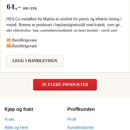
64
,–
KR /
STK
HSS-Co metallbor fra Makita er utviklet for presis og effektiv boring i
metall. Borene er produsert i høyhastighetsstål med kobolt, som gir
økt slitestyrke, høy varmebestandighet og lang levetid - også ved
arbeid i harde materialer som rustfritt stål og legeringer HSS bor,
Bestillingsvare
DIN338 M35 med stål og 5% kobolt. Boret er da sterkere og med
Bestillingsvare
lengre levetid sammenlignet med ordinære metallbor. Boret er laget i
varmebestandig stål og er godt egnet for bearbeiding i rustfritt og
hardt metall.
LEGG I HANDLEVOGN
SE FLERE PRODUKTER
Kjøp og frakt
Proffkunden
Frakt
Proff
Klikk og hent
Kundehistorier