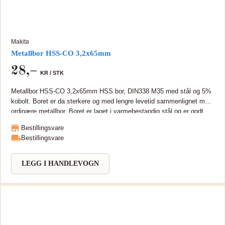
Makita
Metallbor HSS-CO 3,2x65mm
28
,–
KR /
STK
Metallbor HSS-CO 3,2x65mm HSS bor, DIN338 M35 med stål og 5%
kobolt. Boret er da sterkere og med lengre levetid sammenlignet med
ordinære metallbor. Boret er laget i varmebestandig stål og er godt
egnet for bearbeiding i rustfritt og hardt metall.
Bestillingsvare
Bestillingsvare
LEGG I HANDLEVOGN