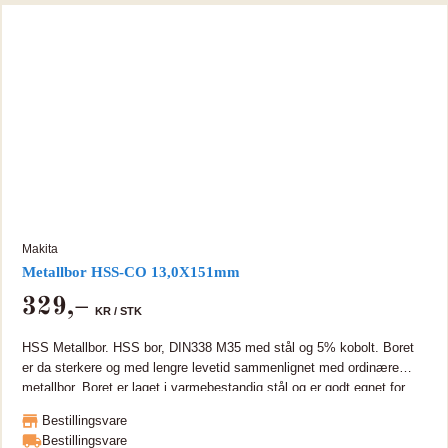
Makita
Metallbor HSS-CO 13,0X151mm
329
,–
KR /
STK
HSS Metallbor. HSS bor, DIN338 M35 med stål og 5% kobolt. Boret
er da sterkere og med lengre levetid sammenlignet med ordinære
metallbor. Boret er laget i varmebestandig stål og er godt egnet for
bearbeiding i rustfritt og hardt metall.
Bestillingsvare
Bestillingsvare