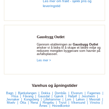
Les mer om frakt - sjekk pris og
leveringstid
Gausbygg Outlet
Gjennom etableringen av
Gausbygg Outlet
ønsker vi å bidra til å skape et bedre miljø og
redusere mengden byggevare som havner på
avfallsplassen.
Les mer >
Varehus og åpningstider
Bagn
Bjørkelangen
Dokka
Dombås
Elverum
Fagernes
Flisa
Fåvang
Gausdal
Gjøvik
Hafjell
Jessheim
Jevnaker
Kongsberg
Lillehammer
Lom
Løken
Mesnali
Moelv
Otta
Rena
Ringebu
Trysil
Vikersund
Vinstra
Årnes
Hovedkontor