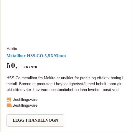
Makita
Metallbor HSS-CO 5,5X93mm
50
,–
KR /
STK
HSS-Co metallbor fra Makita er utviklet for presis og effektiv boring i
metall. Borene er produsert i høyhastighetsstål med kobolt, som gir
økt slitestyrke, høy varmebestandighet og lang levetid - også ved
arbeid i harde materialer som rustfritt stål og legeringer HSS bor,
Bestillingsvare
DIN338 M35 med stål og 5% kobolt. Boret er da sterkere og med
Bestillingsvare
lengre levetid sammenlignet med ordinære metallbor. Boret er laget i
varmebestandig stål og er godt egnet for bearbeiding i rustfritt og
hardt metall.
LEGG I HANDLEVOGN