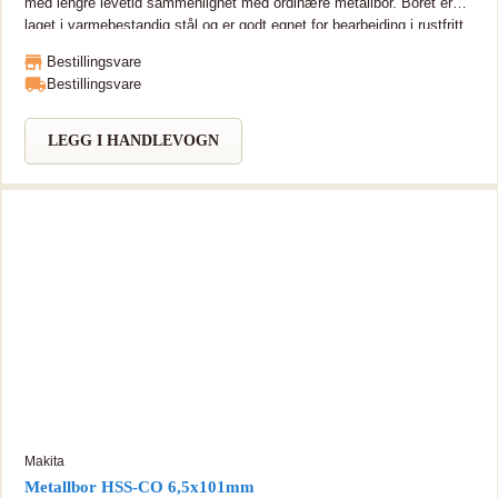
med lengre levetid sammenlignet med ordinære metallbor. Boret er
laget i varmebestandig stål og er godt egnet for bearbeiding i rustfritt
og hardt metall. HSS bor, DIN338 M35 med stål og 5% kobolt. Boret
Bestillingsvare
er da sterkere og med lengre levetid sammenlignet med ordinære
Bestillingsvare
metallbor. Boret er laget i varmebestandig stål og er godt egnet for
bearbeiding i rustfritt og hardt metall.
LEGG I HANDLEVOGN
Makita
Metallbor HSS-CO 6,5x101mm