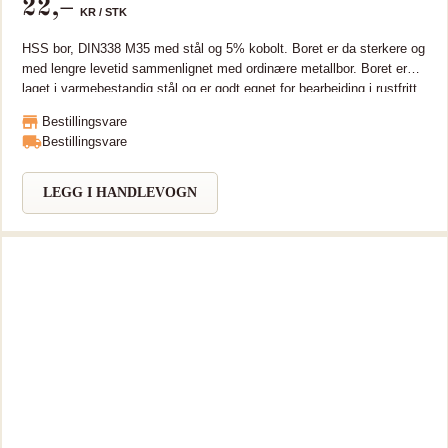
22
,–
KR /
STK
HSS bor, DIN338 M35 med stål og 5% kobolt. Boret er da sterkere og
med lengre levetid sammenlignet med ordinære metallbor. Boret er
laget i varmebestandig stål og er godt egnet for bearbeiding i rustfritt
og hardt metall. HSS bor, DIN338 M35 med stål og 5% kobolt. Boret
Bestillingsvare
er da sterkere og med lengre levetid sammenlignet med ordinære
Bestillingsvare
metallbor. Boret er laget i varmebestandig stål og er godt egnet for
bearbeiding i rustfritt og hardt metall.
LEGG I HANDLEVOGN