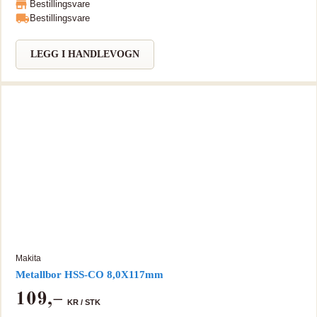
Bestillingsvare
DIN338 M35 med stål og 5% kobolt. Boret er da sterkere og med
Bestillingsvare
lengre levetid sammenlignet med ordinære metallbor. Boret er laget i
varmebestandig stål og er godt egnet for bearbeiding i rustfritt og
hardt metall.
LEGG I HANDLEVOGN
Makita
Metallbor HSS-CO 8,0X117mm
109
,–
KR /
STK