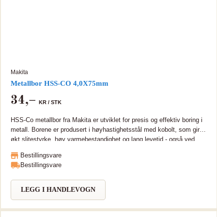
Makita
Metallbor HSS-CO 4,0X75mm
34
,–
KR /
STK
HSS-Co metallbor fra Makita er utviklet for presis og effektiv boring i
metall. Borene er produsert i høyhastighetsstål med kobolt, som gir
økt slitestyrke, høy varmebestandighet og lang levetid - også ved
arbeid i harde materialer som rustfritt stål og legeringer HSS bor,
Bestillingsvare
DIN338 M35 med stål og 5% kobolt. Boret er da sterkere og med
Bestillingsvare
lengre levetid sammenlignet med ordinære metallbor. Boret er laget i
varmebestandig stål og er godt egnet for bearbeiding i rustfritt og
hardt metall.
LEGG I HANDLEVOGN