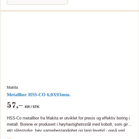
Makita
Metallbor HSS-CO 6,0X93mm.
57
,–
KR /
STK
HSS-Co metallbor fra Makita er utviklet for presis og effektiv boring i
metall. Borene er produsert i høyhastighetsstål med kobolt, som gir
økt slitestyrke, høy varmebestandighet og lang levetid - også ved
arbeid i harde materialer som rustfritt stål og legeringer HSS bor,