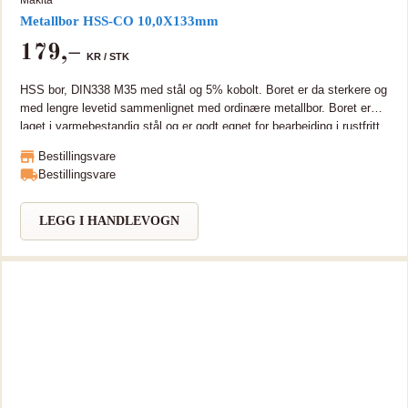
Metallbor HSS-CO 10,0X133mm
179
,–
KR /
STK
HSS bor, DIN338 M35 med stål og 5% kobolt. Boret er da sterkere og
med lengre levetid sammenlignet med ordinære metallbor. Boret er
laget i varmebestandig stål og er godt egnet for bearbeiding i rustfritt
og hardt metall. HSS bor, DIN338 M35 med stål og 5% kobolt. Boret
Bestillingsvare
er da sterkere og med lengre levetid sammenlignet med ordinære
Bestillingsvare
metallbor. Boret er laget i varmebestandig stål og er godt egnet for
bearbeiding i rustfritt og hardt metall.
LEGG I HANDLEVOGN