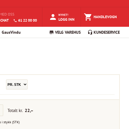
MED OSS
NYHET!
HANDLEVOGN
LOGG INN
 CHAT
61 22 00 00
GausVindu
VELG VAREHUS
KUNDESERVICE
Totalt kr.
22
,–
s i
stykk
(
STK
)