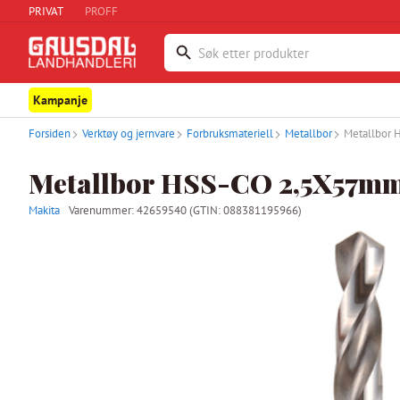
PRIVAT
PROFF
Kampanje
Forsiden
Verktøy og jernvare
Forbruksmateriell
Metallbor
Metallbor
Metallbor HSS-CO 2,5X57m
Makita
Varenummer:
42659540
(GTIN: 088381195966)