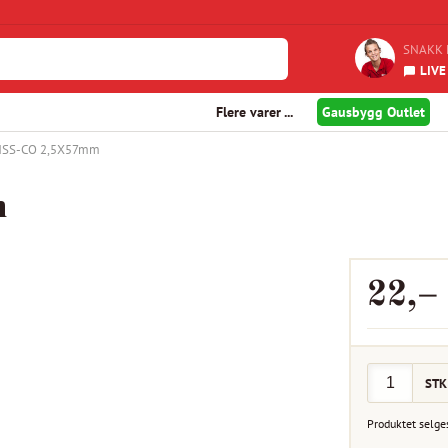
SNAKK 
LIVE
Flere varer ...
Gausbygg Outlet
 HSS-CO 2,5X57mm
m
22
,–
STK
Produktet selge