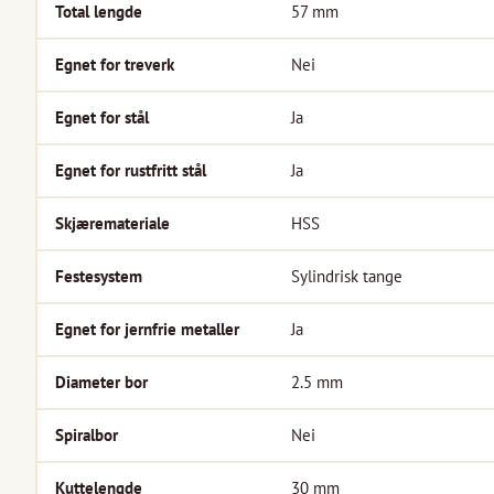
Total lengde
57
mm
Egnet for treverk
Nei
Egnet for stål
Ja
Egnet for rustfritt stål
Ja
Skjæremateriale
HSS
Festesystem
Sylindrisk tange
Egnet for jernfrie metaller
Ja
Diameter bor
2.5
mm
Spiralbor
Nei
Kuttelengde
30
mm