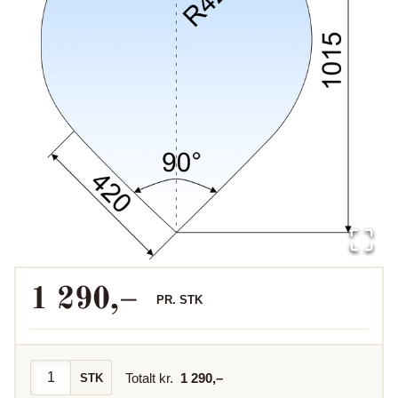
1 290
,–
PR.
STK
Totalt kr.
1 290
,–
STK