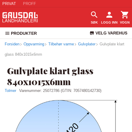
PRIVAT
PROFF
SØK
LOGG INN
VOGN
VELG VAREHUS
PRODUKTER
Forsiden
Oppvarming
Tilbehør varme
Gulvplater
KUNDESERVICE
Gulvplate klart
glass 840x1015x6mm
Gulvplate klart glass
840x1015x6mm
Tolmer
Varenummer:
25072786
(GTIN: 7057480142730)