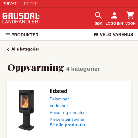
PRIVAT
PROFF
SØK
LOGG INN
VOGN
VELG VAREHUS
PRODUKTER
KUNDESERVICE
Alle kategorier
Oppvarming
4
kategorier
Ildsted
Peisovner
Vedovner
Peiser og innsatser
Klebersteinsovner
Se alle produkter