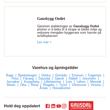
Gausbygg Outlet
Gjennom etableringen av
Gausbygg Outlet
ønsker vi å bidra til å skape et bedre miljø og
redusere mengden byggevare som havner på
avfallsplassen.
Les mer >
Varehus og åpningstider
Bagn
Bjørkelangen
Dokka
Dombås
Elverum
Fagernes
Flisa
Fåvang
Gausdal
Gjøvik
Hafjell
Jessheim
Jevnaker
Kongsberg
Lillehammer
Lom
Løken
Mesnali
Moelv
Otta
Rena
Ringebu
Trysil
Vikersund
Vinstra
Årnes
Hovedkontor
Hold deg oppdatert