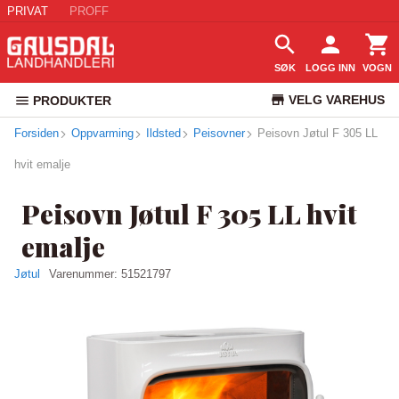
PRIVAT
PROFF
SØK
LOGG INN
VOGN
VELG VAREHUS
PRODUKTER
Forsiden
Oppvarming
Ildsted
Peisovner
Peisovn Jøtul F 305 LL
KUNDESERVICE
hvit emalje
Peisovn Jøtul F 305 LL hvit
emalje
Jøtul
Varenummer:
51521797