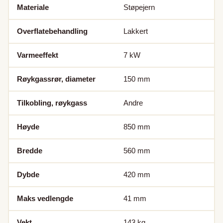
Materiale
Støpejern
Overflatebehandling
Lakkert
Varmeeffekt
7
kW
Røykgassrør, diameter
150
mm
Tilkobling, røykgass
Andre
Høyde
850
mm
Bredde
560
mm
Dybde
420
mm
Maks vedlengde
41
mm
Vekt
143
kg