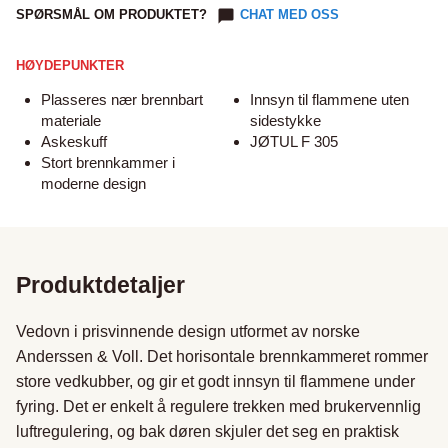
SPØRSMÅL OM PRODUKTET?
CHAT MED OSS
HØYDEPUNKTER
Plasseres nær brennbart
Innsyn til flammene uten
materiale
sidestykke
Askeskuff
JØTUL F 305
Stort brennkammer i
moderne design
Produktdetaljer
Vedovn i prisvinnende design utformet av norske 
Anderssen & Voll. Det horisontale brennkammeret rommer 
store vedkubber, og gir et godt innsyn til flammene under 
fyring. Det er enkelt å regulere trekken med brukervennlig 
luftregulering, og bak døren skjuler det seg en praktisk 