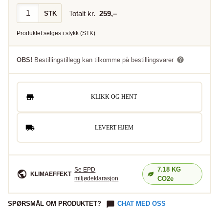
Totalt kr.
259
,–
STK
Produktet selges i
stykk
(
STK
)
OBS!
Bestillingstillegg kan tilkomme på bestillingsvarer
KLIKK OG HENT
LEVERT HJEM
7.18
KG
Se EPD
KLIMAEFFEKT
miljødeklarasjon
CO2e
SPØRSMÅL OM PRODUKTET?
CHAT MED OSS