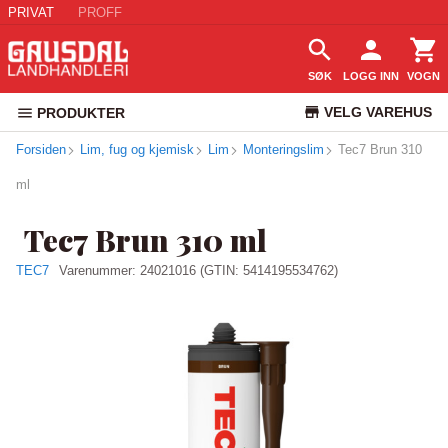
PRIVAT
PROFF
SØK
LOGG INN
VOGN
VELG VAREHUS
PRODUKTER
Forsiden
Lim, fug og kjemisk
Lim
Monteringslim
KUNDESERVICE
Tec7 Brun 310
ml
Tec7 Brun 310 ml
TEC7
Varenummer:
24021016
(GTIN: 5414195534762)