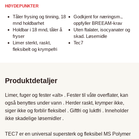
HØYDEPUNKTER
Tåler frysing og tinning, 18
Godkjent for næringsm.,
mnd holdbarhet
oppfyller BREEAM-krav
Holdbar i 18 mnd, tåler å
Uten ftalater, isocyanater og
fryser
skad. Løsemidle
Limer sterkt, raskt,
Tec7
fleksibelt og krympefri
Produktdetaljer
Limer, fuger og fester «alt» . Fester til våte overflater, kan 
også benyttes under vann . Herder raskt, krymper ikke, 
siger ikke og forblir fleksibel . Giftfri og luktfri . Inneholder 
ikke skadelige løsemidler .

TEC7 er en universal supersterk og fleksibel MS Polymer 