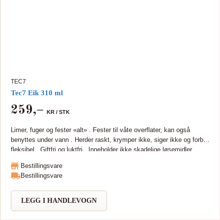
reklamasjoner og har mange bruksområder.
TEC7
Tec7 Eik 310 ml
259
,–
KR /
STK
Limer, fuger og fester «alt» . Fester til våte overflater, kan også
benyttes under vann . Herder raskt, krymper ikke, siger ikke og forblir
fleksibel . Giftfri og luktfri . Inneholder ikke skadelige løsemidler .
TEC7 er en universal supersterk og fleksibel MS Polymer som kan
Bestillingsvare
brukes som monteringslim, tettemasse eller fugemasse på de fleste
Bestillingsvare
materialer. TEC7 er miljøvennlig og næringsmiddelgodkjent,
tilfredsstiller emisjonskravene til BREEAM-NOR og inneholder ingen
ftalater, isocyanater eller skadelige løsemidler. TEC7 tåler å fryse og
LEGG I HANDLEVOGN
tine gjentatte ganger i sin forpakning uten å miste sine egenskaper.
TEC7 fester godt selv om overflaten er fuktig, og kan til og med