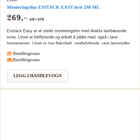
Monteringslim ESSTACK EASY hvit 290 ML
269
,–
KR /
STK
Esstack Easy er et sterkt monteringslim med direkte lastbærende
evne. Limet er lettflytende og enkelt å jobbe med, også i lave
temperaturer. Limet er noe fleksibelt, spaltefyllende, uten løsemidler
og luktfritt. Monteringslim ESSTACK EASY fester middels tunge
Bestillingsvare
materialer i all slags vær. Brukes til betong, stein, gips, tre, metall,
Bestillingsvare
glass, speil, isopor etc. Kan også benyttes i maritime miljøer. Limet
er lettflytende og enkelt å jobbe med, også i lave temperaturer. Limet
er noe fleksibelt, spaltefyllende, uten løsemidler og luktfritt. Produktet
LEGG I HANDLEVOGN
skader ikke ømtålig materiale som isopor, speil etc. Kan erstatte
spiker og skruer. Produktet tilfredsstiller kravene i henhold til
BREEAM, er næringsmiddelgodkjent samt registrert i Svanens
Husproduktportal.