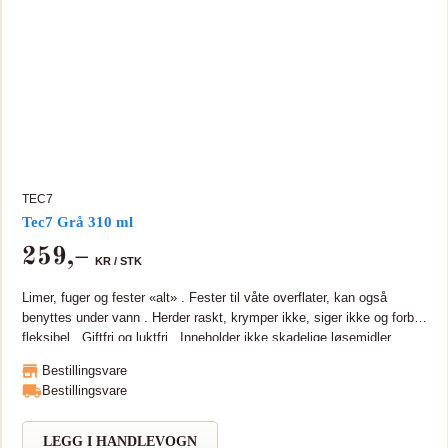
TEC7
Tec7 Grå 310 ml
259
,–
KR /
STK
Limer, fuger og fester «alt» . Fester til våte overflater, kan også
benyttes under vann . Herder raskt, krymper ikke, siger ikke og forblir
fleksibel . Giftfri og luktfri . Inneholder ikke skadelige løsemidler .
TEC7 er en universal supersterk og fleksibel MS Polymer som kan
Bestillingsvare
brukes som monteringslim, tettemasse eller fugemasse på de fleste
Bestillingsvare
materialer. TEC7 er miljøvennlig og næringsmiddelgodkjent,
tilfredsstiller emisjonskravene til BREEAM-NOR og inneholder ingen
ftalater, isocyanater eller skadelige løsemidler. TEC7 tåler å fryse og
LEGG I HANDLEVOGN