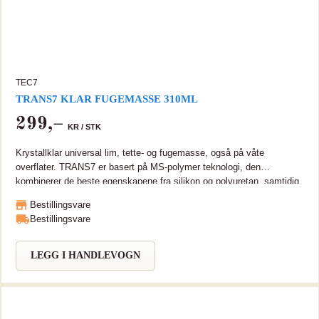
TEC7
TRANS7 KLAR FUGEMASSE 310ML
299
,–
KR /
STK
Krystallklar universal lim, tette- og fugemasse, også på våte
overflater. TRANS7 er basert på MS-polymer teknologi, den
kombinerer de beste egenskapene fra silikon og polyuretan, samtidig
som den er miljøvennlig. Kan brukes under vann Herder raskt Forblir
Bestillingsvare
fleksibel Gift- og luktfri Overmalbar Tåler UV-stråler
Bestillingsvare
LEGG I HANDLEVOGN