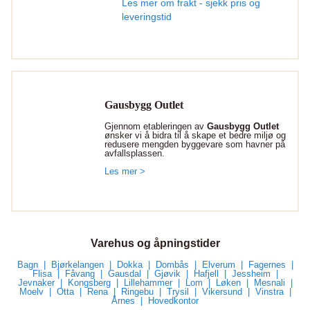
Les mer om frakt - sjekk pris og
leveringstid
Gausbygg Outlet
Gjennom etableringen av
Gausbygg Outlet
ønsker vi å bidra til å skape et bedre miljø og
redusere mengden byggevare som havner på
avfallsplassen.
Les mer >
Varehus og åpningstider
Bagn
Bjørkelangen
Dokka
Dombås
Elverum
Fagernes
Flisa
Fåvang
Gausdal
Gjøvik
Hafjell
Jessheim
Jevnaker
Kongsberg
Lillehammer
Lom
Løken
Mesnali
Moelv
Otta
Rena
Ringebu
Trysil
Vikersund
Vinstra
Årnes
Hovedkontor