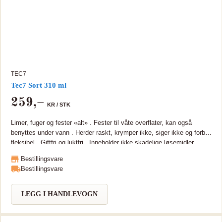
TEC7
Tec7 Sort 310 ml
259
,–
KR /
STK
Limer, fuger og fester «alt» . Fester til våte overflater, kan også
benyttes under vann . Herder raskt, krymper ikke, siger ikke og forblir
fleksibel . Giftfri og luktfri . Inneholder ikke skadelige løsemidler .
TEC7 er en universal supersterk og fleksibel MS Polymer som kan
Bestillingsvare
brukes som monteringslim, tettemasse eller fugemasse på de fleste
Bestillingsvare
materialer. TEC7 er miljøvennlig og næringsmiddelgodkjent,
tilfredsstiller emisjonskravene til BREEAM-NOR og inneholder ingen
ftalater, isocyanater eller skadelige løsemidler. TEC7 tåler å fryse og
LEGG I HANDLEVOGN
tine gjentatte ganger i sin forpakning uten å miste sine egenskaper.
TEC7 fester godt selv om overflaten er fuktig, og kan til og med
brukes til raske reparasjoner i uherdet tilstand under vann da den er