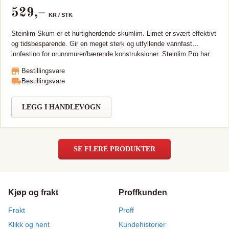
529
,–
KR /
STK
Steinlim Skum er et hurtigherdende skumlim. Limet er svært effektivt
og tidsbesparende. Gir en meget sterk og utfyllende vannfast
innfesting for grunnmurer/bærende konstruksjoner. Steinlim Pro har
multiadapter, kan brukes direkte med medfølgende rør eller med
Bestillingsvare
pistol. Det anbefales bruk av pistol da det gir bedre kontroll og
Bestillingsvare
muligheter for å avbryte og gjenoppta arbeidet. Inne og utendørs
Steinmur, kanstein, lettbetong og leca, tre, metall, gips, isopor,
isolering Hurtigherdende Herder ekstra raskt med ESSVE aktivator,
LEGG I HANDLEVOGN
effektiv herding ned til -18C, også i helt lufttette miljøer. Vannfast
Tåler ikke UV-lys, skal tildekkes/overmales Fikserer etter 10 min
Belastes etter 30-60 min Arbeidstemperatur -10C til +35C
SE FLERE PRODUKTER
Kjøp og frakt
Proffkunden
Frakt
Proff
Klikk og hent
Kundehistorier