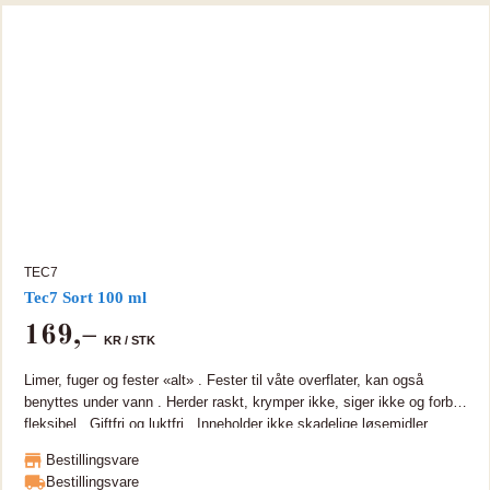
brukes til raske reparasjoner i uherdet tilstand under vann da den er
både vann- og lufttett - den fullherder når massen kommer i kontakt
med luft. TEC7 kan i mange brukstilfeller erstatte akryl, silikon og
polyuretanfugemasser, butyltettemasse, monteringslim, trelim,
natemasse, vinduskitt, etc. Den vil ikke forårsake korrosjon.
TEC7
Tec7 Sort 100 ml
169
,–
KR /
STK
Limer, fuger og fester «alt» . Fester til våte overflater, kan også
benyttes under vann . Herder raskt, krymper ikke, siger ikke og forblir
fleksibel . Giftfri og luktfri . Inneholder ikke skadelige løsemidler .
TEC7 er en universal supersterk og fleksibel MS Polymer som kan
Bestillingsvare
brukes som monteringslim, tettemasse eller fugemasse på de fleste
Bestillingsvare
materialer. TEC7 er miljøvennlig og næringsmiddelgodkjent,