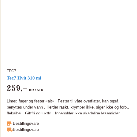
både vann- og lufttett - den fullherder når massen kommer i kontakt
med luft. TEC7 kan i mange brukstilfeller erstatte akryl, silikon og
polyuretanfugemasser, butyltettemasse, monteringslim, trelim,
natemasse, vinduskitt, etc. Den vil ikke forårsake korrosjon.
TEC7
Tec7 Hvit 310 ml
259
,–
KR /
STK
Limer, fuger og fester «alt» . Fester til våte overflater, kan også
benyttes under vann . Herder raskt, krymper ikke, siger ikke og forblir
fleksibel . Giftfri og luktfri . Inneholder ikke skadelige løsemidler .
TEC7 er en universal supersterk og fleksibel MS Polymer som kan
Bestillingsvare
brukes som monteringslim, tettemasse eller fugemasse på de fleste
Bestillingsvare
materialer. TEC7 er miljøvennlig og næringsmiddelgodkjent,