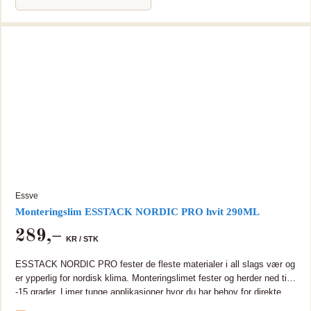
tine gjentatte ganger i sin forpakning uten å miste sine egenskaper.
TEC7 fester godt selv om overflaten er fuktig, og kan til og med
brukes til raske reparasjoner i uherdet tilstand under vann da den er
både vann- og lufttett - den fullherder når massen kommer i kontakt
med luft. TEC7 kan i mange brukstilfeller erstatte akryl, silikon og
polyuretanfugemasser, butyltettemasse, monteringslim, trelim,
natemasse, vinduskitt, etc. Den vil ikke forårsake korrosjon.
Essve
Monteringslim ESSTACK NORDIC PRO hvit 290ML
289
,–
KR /
STK
ESSTACK NORDIC PRO fester de fleste materialer i all slags vær og
er ypperlig for nordisk klima. Monteringslimet fester og herder ned til
-15 grader. Limer tunge applikasjoner hvor du har behov for direkte
feste, f. eks betong, stein, gips, tre, metall, glass, speil, isopor etc.