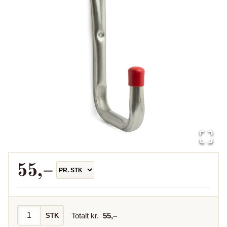
55
,–
Totalt kr.
55
,–
STK