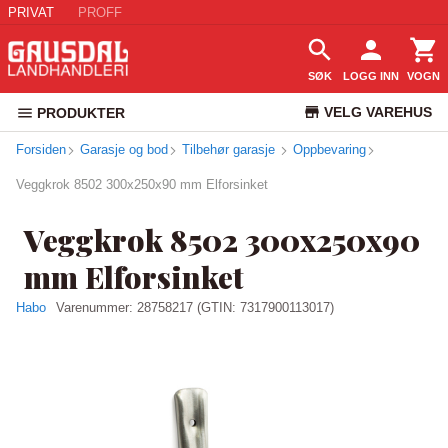
PRIVAT
PROFF
SØK
LOGG INN
VOGN
VELG VAREHUS
PRODUKTER
Forsiden
Garasje og bod
Tilbehør garasje
Oppbevaring
KUNDESERVICE
Veggkrok 8502 300x250x90 mm Elforsinket
Veggkrok 8502 300x250x90
mm Elforsinket
Habo
Varenummer:
28758217
(GTIN: 7317900113017)