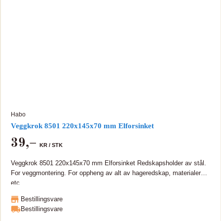
Habo
Veggkrok 8501 220x145x70 mm Elforsinket
39
,–
KR /
STK
Veggkrok 8501 220x145x70 mm Elforsinket Redskapsholder av stål.
For veggmontering. For oppheng av alt av hageredskap, materialer
etc.
Bestillingsvare
Bestillingsvare