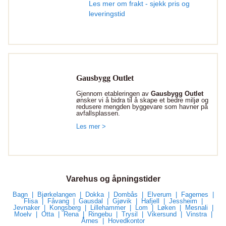
Les mer om frakt - sjekk pris og
leveringstid
Gausbygg Outlet
Gjennom etableringen av
Gausbygg Outlet
ønsker vi å bidra til å skape et bedre miljø og
redusere mengden byggevare som havner på
avfallsplassen.
Les mer >
Varehus og åpningstider
Bagn
Bjørkelangen
Dokka
Dombås
Elverum
Fagernes
Flisa
Fåvang
Gausdal
Gjøvik
Hafjell
Jessheim
Jevnaker
Kongsberg
Lillehammer
Lom
Løken
Mesnali
Moelv
Otta
Rena
Ringebu
Trysil
Vikersund
Vinstra
Årnes
Hovedkontor