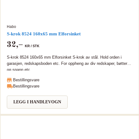
Habo
S-krok 8524 160x65 mm Elforsinket
32
,–
KR /
STK
S-krok 8524 160x65 mm Elforsinket S-krok av stål. Hold orden i
garasjen, redskapsboden etc. For oppheng av div redskaper, bøtter
og spann etc.
Bestillingsvare
Bestillingsvare
LEGG I HANDLEVOGN