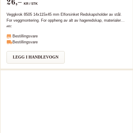
26
,–
KR /
STK
Veggkrok 8505 14x115x45 mm Elforsinket Redskapsholder av stål.
For veggmontering. For oppheng av alt av hageredskap, materialer
etc.
Bestillingsvare
Bestillingsvare
LEGG I HANDLEVOGN