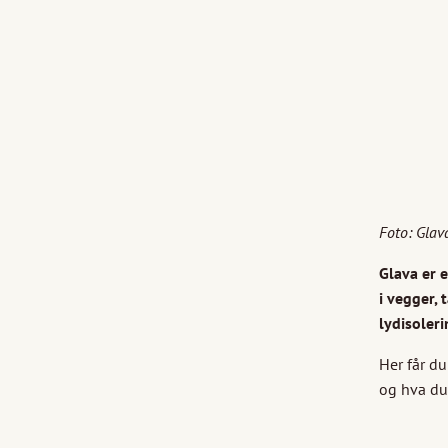
Foto: Glav
Glava er 
i vegger, 
lydisoler
Her får du
og hva du 