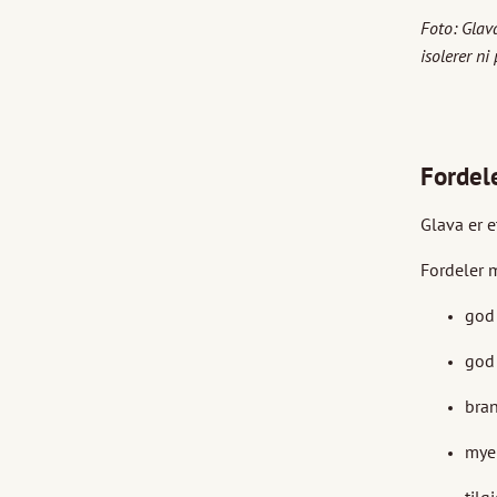
Foto: Gla
isolerer n
Fordel
Glava er e
Fordeler 
god
god 
bran
mye 
tilg