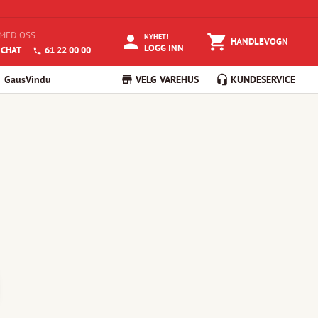
MED OSS
NYHET!
HANDLEVOGN
LOGG INN
 CHAT
61 22 00 00
GausVindu
VELG VAREHUS
KUNDESERVICE