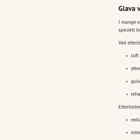
Glava v
I mange el
spesielt b
Ved etteri
loft
ytte
gul
reha
Etterisole
redu
mind