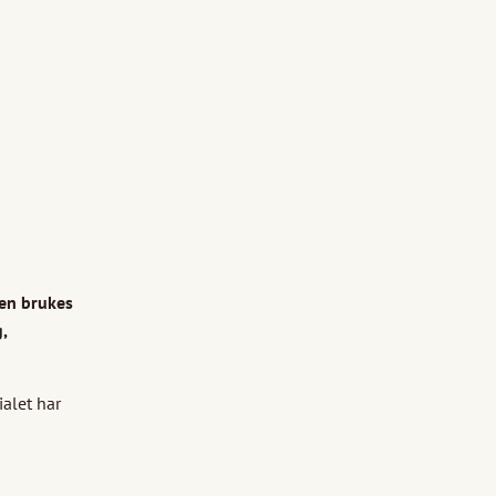
len brukes
,
ialet har