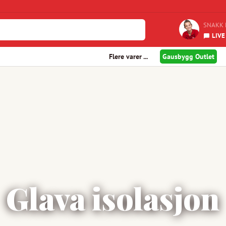
SNAKK 
LIVE
Flere varer ...
Gausbygg Outlet
Glava isolasjon