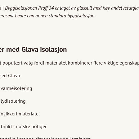
va
|
Byggisolasjonen Proff 34 er laget av glassull med høy andel returglas
i prosent bedre enn annen standard byggisolasjon.
er med Glava isolasjon
t populært valg fordi materialet kombinerer flere viktige egenskap
med Glava:
 varmeisolering
lydisolering
nsikkert materiale
brukt i norske boliger
jengelig i mange dimensjoner og løsninger