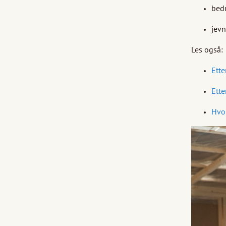
bed
jevn
Les også:
Ette
Ette
Hvo