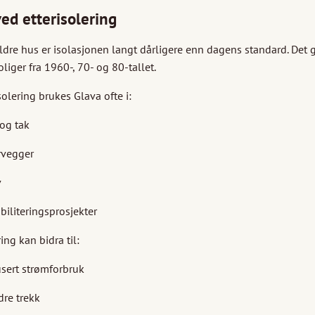
ed etterisolering
dre hus er isolasjonen langt dårligere enn dagens standard. Det g
oliger fra 1960-, 70- og 80-tallet.
solering brukes Glava ofte i:
 og tak
rvegger
v
biliteringsprosjekter
ring kan bidra til:
sert strømforbruk
re trekk