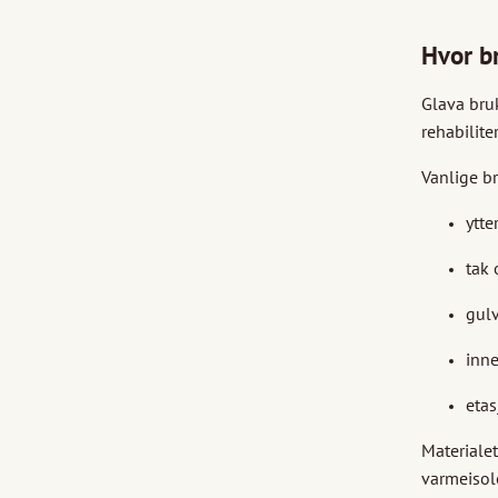
Hvor b
Glava bru
rehabilite
Vanlige b
ytte
tak 
gul
inn
etas
Materialet
varmeisol