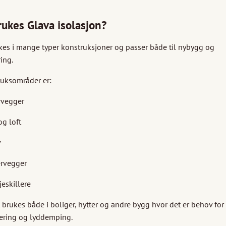
rukes Glava isolasjon?
kes i mange typer konstruksjoner og passer både til nybygg og
ring.
ruksområder er:
rvegger
og loft
v
ervegger
jeskillere
 brukes både i boliger, hytter og andre bygg hvor det er behov for
ering og lyddemping.