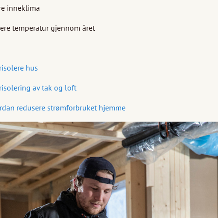
re inneklima
ere temperatur gjennom året
risolere hus
risolering av tak og loft
rdan redusere strømforbruket hjemme