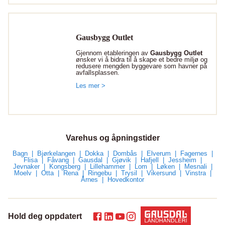
Gausbygg Outlet
Gjennom etableringen av
Gausbygg Outlet
ønsker vi å bidra til å skape et bedre miljø og
redusere mengden byggevare som havner på
avfallsplassen.
Les mer >
Varehus og åpningstider
Bagn
Bjørkelangen
Dokka
Dombås
Elverum
Fagernes
Flisa
Fåvang
Gausdal
Gjøvik
Hafjell
Jessheim
Jevnaker
Kongsberg
Lillehammer
Lom
Løken
Mesnali
Moelv
Otta
Rena
Ringebu
Trysil
Vikersund
Vinstra
Årnes
Hovedkontor
Hold deg oppdatert