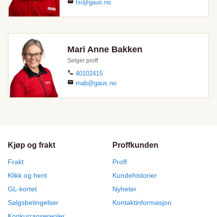
tsi@gaus.no
Mari Anne Bakken
Selger proff
40102415
mab@gaus.no
Kjøp og frakt
Proffkunden
Frakt
Proff
Klikk og hent
Kundehistorier
GL-kortet
Nyheter
Salgsbetingelser
Kontaktinformasjon
Konkurranseregler