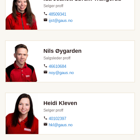
Selger proff
48509341
ijst@gaus.no
Nils Øygarden
Salgsleder proff
46610684
noy@gaus.no
Heidi Kleven
Selger proff
40102397
hkl@gaus.no