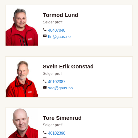
Tormod Lund
Selger proff
40407040
tln@gaus.no
Svein Erik Gonstad
Selger proff
40102387
seg@gaus.no
Tore Simenrud
Selger proff
40102398