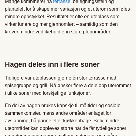
Mange kombinerer nå
terrasse
, belegningsstein og
plantefelt for å skape mer variasjon og et uterom som føles
mindre oppstykket. Resultatet er ofte en uteplass som
virker lunere og mer gjennomført – samtidig som den
krever mindre vedlikehold enn store plenområder.
Hagen deles inn i flere soner
Tidligere var uteplassen gjerne én stor terrasse med
spisegruppe og grill. Nå ønsker flere å dele opp uterommet
i ulike soner med forskjellige funksjoner.
En del av hagen brukes kanskje til måltider og sosiale
sammenkomster, mens andre områder er laget for
avslapning, bålpanne eller kjøkkenhage. Selv mindre
uteområder kan oppleves større når de får tydelige soner
og naturlige overganger mellom materialer og nivåer.