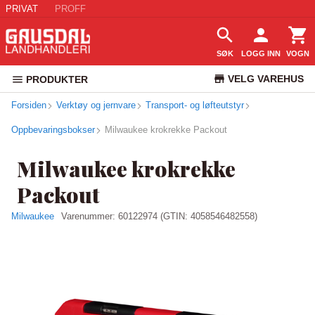
PRIVAT
PROFF
SØK
LOGG INN
VOGN
VELG VAREHUS
PRODUKTER
Forsiden
Verktøy og jernvare
Transport- og løfteutstyr
KUNDESERVICE
Oppbevaringsbokser
Milwaukee krokrekke Packout
Milwaukee krokrekke
Packout
Milwaukee
Varenummer:
60122974
(GTIN: 4058546482558)