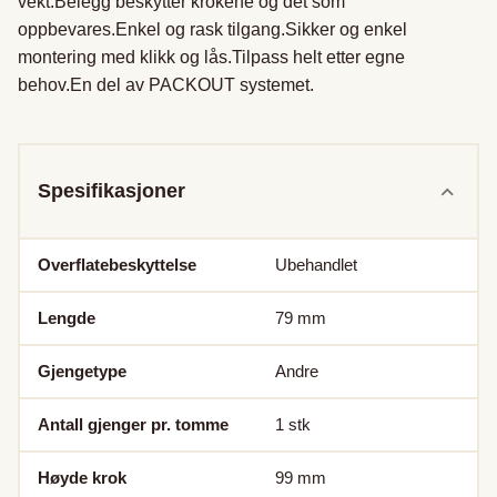
vekt.Belegg beskytter krokene og det som 
oppbevares.Enkel og rask tilgang.Sikker og enkel 
montering med klikk og lås.Tilpass helt etter egne 
behov.En del av PACKOUT systemet.

Spesifikasjoner
Overflatebeskyttelse
Ubehandlet
Lengde
79
mm
Gjengetype
Andre
Antall gjenger pr. tomme
1
stk
Høyde krok
99
mm