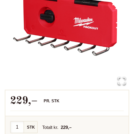
229
,–
PR.
STK
Totalt kr.
229
,–
STK