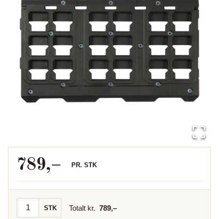
789
,–
PR.
STK
Totalt kr.
789
,–
STK