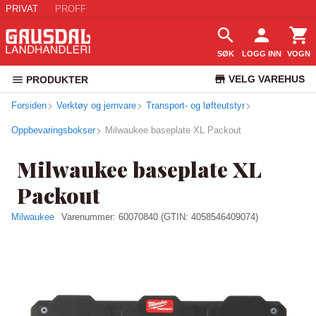
PRIVAT
PROFF
SØK
LOGG INN
VOGN
VELG VAREHUS
PRODUKTER
Forsiden
Verktøy og jernvare
Transport- og løfteutstyr
KUNDESERVICE
Oppbevaringsbokser
Milwaukee baseplate XL Packout
Milwaukee baseplate XL
Packout
Milwaukee
Varenummer:
60070840
(GTIN: 4058546409074)