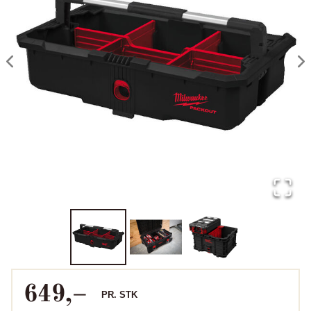
649
,–
PR.
STK