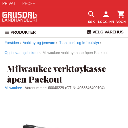
PRIVAT
PROFF
SØK
LOGG INN
VOGN
VELG VAREHUS
PRODUKTER
Forsiden
Verktøy og jernvare
Transport- og løfteutstyr
KUNDESERVICE
Oppbevaringsbokser
Milwaukee verktøykasse åpen Packout
Milwaukee verktøykasse
åpen Packout
Milwaukee
Varenummer:
60048229
(GTIN: 4058546409104)