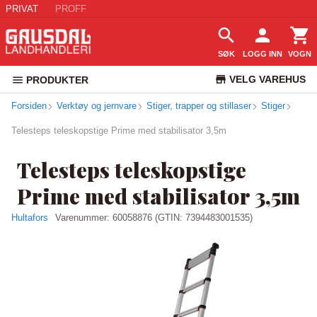
PRIVAT
PROFF
SØK
LOGG INN
VOGN
VELG VAREHUS
PRODUKTER
Forsiden
Verktøy og jernvare
Stiger, trapper og stillaser
KUNDESERVICE
Stiger
Telesteps teleskopstige Prime med stabilisator 3,5m
Telesteps teleskopstige
Prime med stabilisator 3,5m
Hultafors
Varenummer:
60058876
(GTIN: 7394483001535)