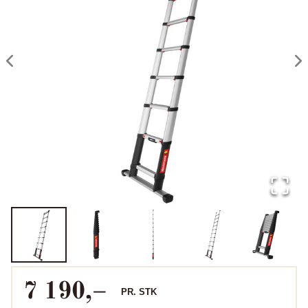
7 190
,–
PR.
STK