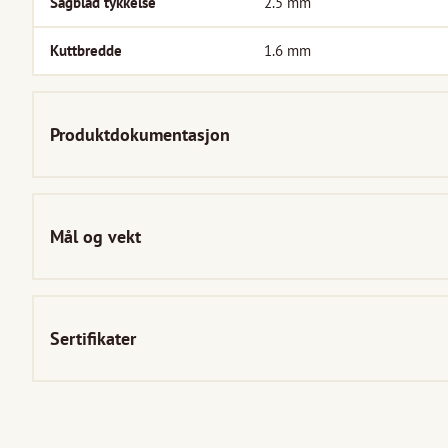
Sagblad tykkelse
2.5
mm
Kuttbredde
1.6
mm
Produktdokumentasjon
Mål og vekt
Sertifikater