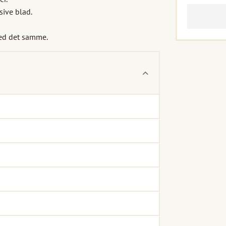
ve blad.

med det samme.