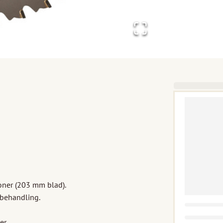
oner (203 mm blad).

nbehandling.

r.
