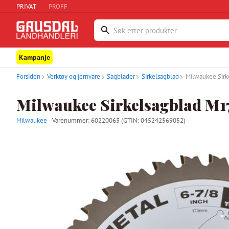
PRIVAT
PROFF
Kampanje
Forsiden
Verktøy og jernvare
Sagblader
Sirkelsagblad
Milwaukee Sir
Milwaukee Sirkelsagblad M1
Milwaukee
Varenummer:
60220063
(GTIN: 045242569052)