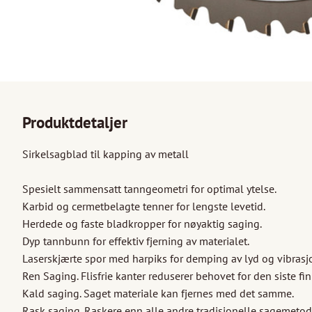
Produktdetaljer
Sirkelsagblad til kapping av metall

Spesielt sammensatt tanngeometri for optimal ytelse.

Karbid og cermetbelagte tenner for lengste levetid.

Herdede og faste bladkropper for nøyaktig saging.

Dyp tannbunn for effektiv fjerning av materialet.

Laserskjærte spor med harpiks for demping av lyd og vibrasj
Ren Saging. Flisfrie kanter reduserer behovet for den siste fi
Kald saging. Saget materiale kan fjernes med det samme.

Rask saging. Raskere enn alle andre tradisjonelle sagemetode