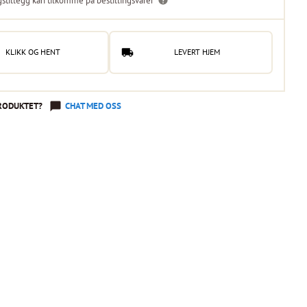
gstillegg kan tilkomme på bestillingsvarer
KLIKK OG HENT
LEVERT HJEM
RODUKTET?
CHAT MED OSS