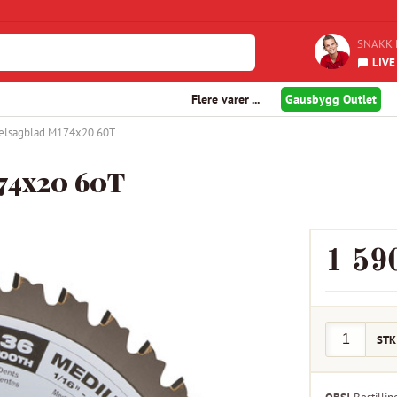
SNAKK 
LIVE
Flere varer ...
Gausbygg Outlet
kelsagblad M174x20 60T
74x20 60T
1 59
STK