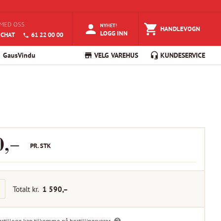
MED OSS
NYHET!
HANDLEVOGN
LOGG INN
 CHAT
61 22 00 00
GausVindu
VELG VAREHUS
KUNDESERVICE
0
,–
PR.
STK
Totalt kr.
1 590
,–