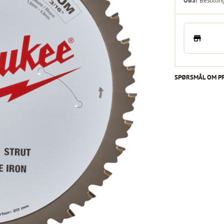
OBS!
Bestillin
SPØRSMÅL OM P