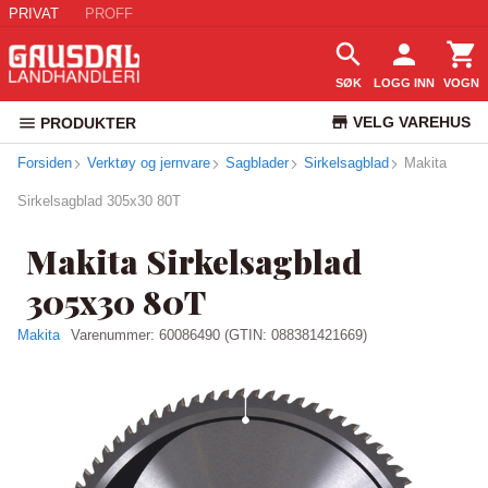
PRIVAT
PROFF
SØK
LOGG INN
VOGN
VELG VAREHUS
PRODUKTER
Forsiden
Verktøy og jernvare
Sagblader
Sirkelsagblad
KUNDESERVICE
Makita
Sirkelsagblad 305x30 80T
Makita Sirkelsagblad
305x30 80T
Makita
Varenummer:
60086490
(GTIN: 088381421669)