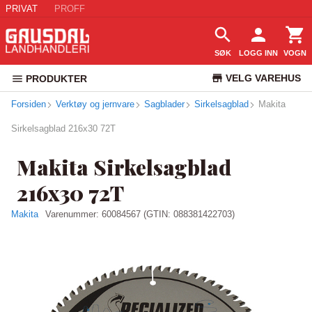
PRIVAT
PROFF
SØK
LOGG INN
VOGN
VELG VAREHUS
PRODUKTER
Forsiden
Verktøy og jernvare
Sagblader
Sirkelsagblad
KUNDESERVICE
Makita
Sirkelsagblad 216x30 72T
Makita Sirkelsagblad
216x30 72T
Makita
Varenummer:
60084567
(GTIN: 088381422703)