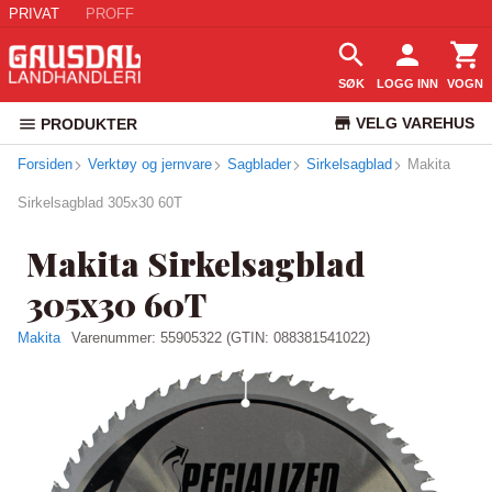
PRIVAT
PROFF
SØK
LOGG INN
VOGN
VELG VAREHUS
PRODUKTER
Forsiden
Verktøy og jernvare
Sagblader
Sirkelsagblad
KUNDESERVICE
Makita
Sirkelsagblad 305x30 60T
Makita Sirkelsagblad
305x30 60T
Makita
Varenummer:
55905322
(GTIN: 088381541022)