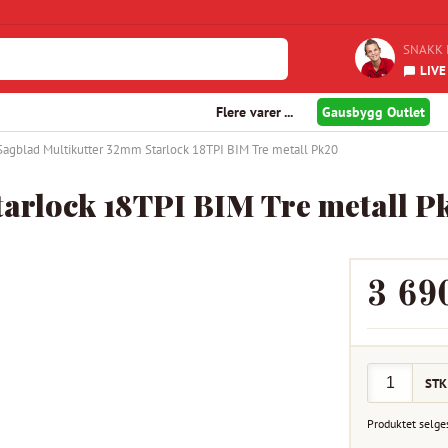
SNAKK 
LIVE
Flere varer ...
Gausbygg Outlet
Sagblad Multikutter 32mm Starlock 18TPI BIM Tre metall Pk20
arlock 18TPI BIM Tre metall P
3 69
STK
Produktet selge