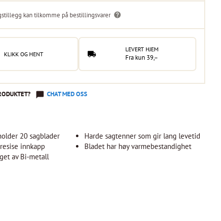
gstillegg kan tilkomme på bestillingsvarer
LEVERT HJEM
KLIKK OG HENT
Fra kun 39,–
RODUKTET?
CHAT MED OSS
holder 20 sagblader
Harde sagtenner som gir lang levetid
presise innkapp
Bladet har høy varmebestandighet
aget av Bi-metall