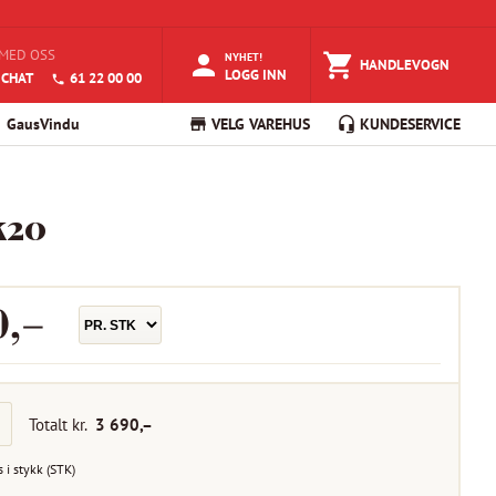
MED OSS
NYHET!
HANDLEVOGN
LOGG INN
 CHAT
61 22 00 00
GausVindu
VELG VAREHUS
KUNDESERVICE
k20
0
,–
Totalt kr.
3 690
,–
s i
stykk
(
STK
)