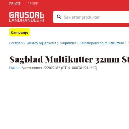
PRIVAT
PROFF
Kampanje
Forsiden
Verktøy og jernvare
Sagblader
Feinsagblad og multikuttere
Sagblad Multikutter 32mm St
Makita
Varenummer:
55905182
(GTIN: 088381541213)