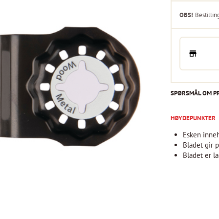
OBS!
Bestillin
SPØRSMÅL OM P
HØYDEPUNKTER
Esken inne
Bladet gir 
Bladet er l