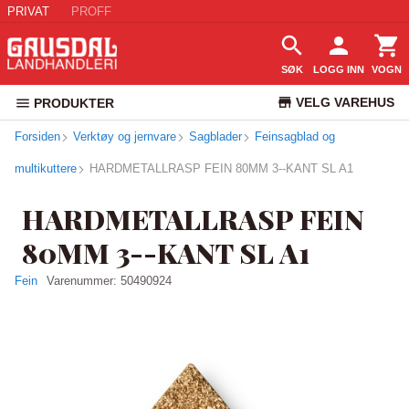
PRIVAT
PROFF
SØK
LOGG INN
VOGN
VELG VAREHUS
PRODUKTER
Forsiden
Verktøy og jernvare
Sagblader
Feinsagblad og
KUNDESERVICE
multikuttere
HARDMETALLRASP FEIN 80MM 3--KANT SL A1
HARDMETALLRASP FEIN
80MM 3--KANT SL A1
Fein
Varenummer:
50490924