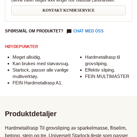
Denne varen selges ikke lenger hos Gausdal Landhandleri.
KONTAKT KUNDESERVICE
SPØRSMÅL OM PRODUKTET?
CHAT MED OSS
HØYDEPUNKTER
Meget allsidig.
Hardmetallrasp til
Kan brukes med støvavsug.
grovsliping.
Starlock, passer alle vanlige
Effektiv sliping.
multiverktøy.
FEIN MULTIMASTER
FEIN Hardmetallrasp A1.
Produktdetaljer
Hardmetallrasp Til grovsliping av sparkelmasse, fliselim, 
betong, stein og tre. Universelt Starlock-feste som passer 