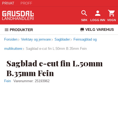
PRIVAT
PROFF
SØK
LOGG INN
VOGN
VELG VAREHUS
PRODUKTER
Forsiden
Verktøy og jernvare
Sagblader
Feinsagblad og
KUNDESERVICE
multikuttere
Sagblad e-cut fin L.50mm B.35mm Fein
Sagblad e-cut fin L.50mm
B.35mm Fein
Fein
Varenummer:
25193962