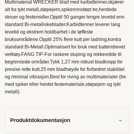
Multimaterial WRECKER blad med karbidtenner,skjærer 
alt fra tykt metall,støpejern,spikerinnstøpt tre,herdede 
skruer og festemidler.Opptil 50 ganger lengre levetid enn 
standard Bi-metalliskeblader.Karbidtenner leverer lang 
levetid og ekstrem holdbarhet i de tøffeste 
bruksområdene.Opptil 25% flere kutt per ladning,kontra 
standard Bi-Metall.Optimalisert for bruk med batteridrevet 
verktøy.FANG TIP-For raskere stuping og rekkevidde til 
begrensede områder.Tykk 1,27 mm robust bladkropp for 
presise rette kutt.25 mm bladhøyde for forbedret stabilitet 
og minimal vibrasjon.Best for riving av multimaterialer (tre 
med spiker eller herdet festemateriale,støpejern og tykt 
metall).

Produktdokumentasjon