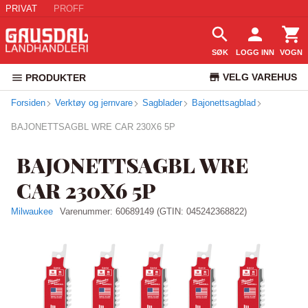
PRIVAT
PROFF
SØK
LOGG INN
VOGN
VELG VAREHUS
PRODUKTER
Forsiden
Verktøy og jernvare
Sagblader
Bajonettsagblad
KUNDESERVICE
BAJONETTSAGBL WRE CAR 230X6 5P
BAJONETTSAGBL WRE
CAR 230X6 5P
Milwaukee
Varenummer:
60689149
(GTIN: 045242368822)