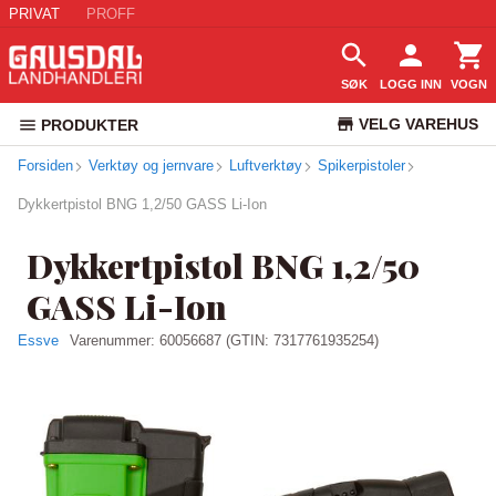
PRIVAT
PROFF
SØK
LOGG INN
VOGN
VELG VAREHUS
PRODUKTER
Forsiden
Verktøy og jernvare
Luftverktøy
Spikerpistoler
KUNDESERVICE
Dykkertpistol BNG 1,2/50 GASS Li-Ion
Dykkertpistol BNG 1,2/50
GASS Li-Ion
Essve
Varenummer:
60056687
(GTIN: 7317761935254)