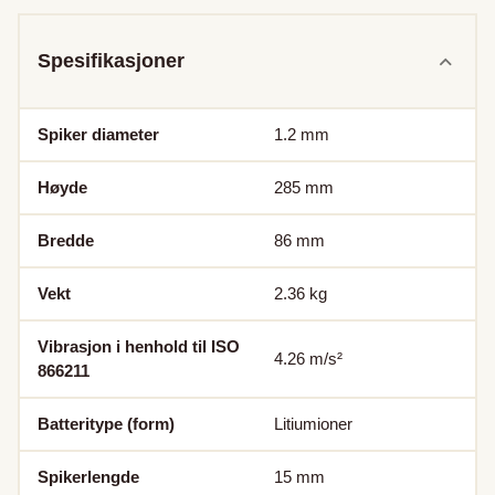
Spesifikasjoner
Spiker diameter
1.2
mm
Høyde
285
mm
Bredde
86
mm
Vekt
2.36
kg
Vibrasjon i henhold til ISO
4.26
m/s²
866211
Batteritype (form)
Litiumioner
Spikerlengde
15
mm