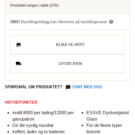
Produktet selges i
stykk
(
STK
)
OBS!
Bestillingstillegg kan tilkomme på bestillingsvarer
KLIKK OG HENT
LEVERT HJEM
SPØRSMÅL OM PRODUKTET?
CHAT MED OSS
HØYDEPUNKTER
inntill 8000 per lading/12000 per
ESSVE Dykkertpistol
gasspatron
Gass
Gir lite synlig resultat
For de fleste typer
koffert, lader og to batterier
listverk