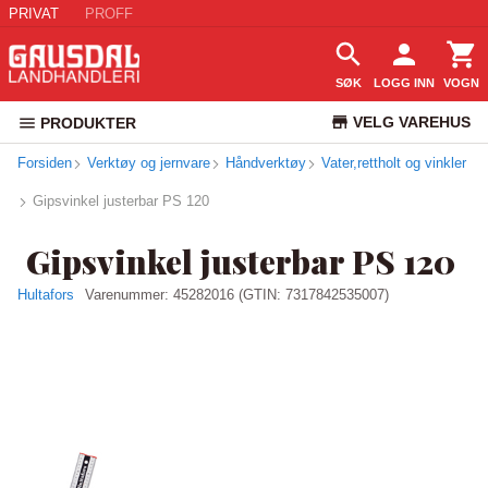
PRIVAT
PROFF
SØK
LOGG INN
VOGN
VELG VAREHUS
PRODUKTER
Forsiden
Verktøy og jernvare
Håndverktøy
Vater,rettholt og vinkler
KUNDESERVICE
Gipsvinkel justerbar PS 120
Gipsvinkel justerbar PS 120
Hultafors
Varenummer:
45282016
(GTIN: 7317842535007)