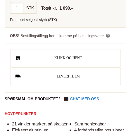
Totalt kr.
1 090
,–
STK
Produktet selges i
stykk
(
STK
)
OBS!
Bestillingstillegg kan tilkomme på bestillingsvarer
KLIKK OG HENT
LEVERT HJEM
SPØRSMÅL OM PRODUKTET?
CHAT MED OSS
HØYDEPUNKTER
21 vinkler markert på skalaen
Sammenleggbar
Eloksert aluminium
4 forhåndsstilte posisjoner