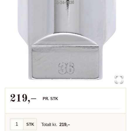
219
,–
PR.
STK
Totalt kr.
219
,–
STK