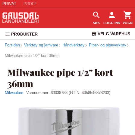
PRIVAT
PROFF
SØK
LOGG INN
VOGN
VELG VAREHUS
PRODUKTER
Forsiden
Verktøy og jernvare
Håndverktøy
Piper- og pipeverktøy
KUNDESERVICE
Milwaukee pipe 1/2" kort 36mm
Milwaukee pipe 1/2" kort
36mm
Milwaukee
Varenummer:
60038753
(GTIN: 4058546378233)