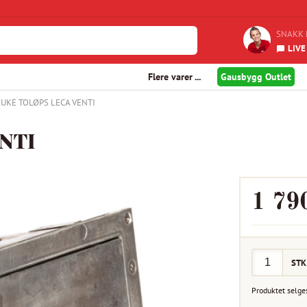
SNAKK 
LIVE
Flere varer ...
Gausbygg Outlet
UKE TOLØPS LECA VENTI
NTI
1 79
STK
Produktet selge