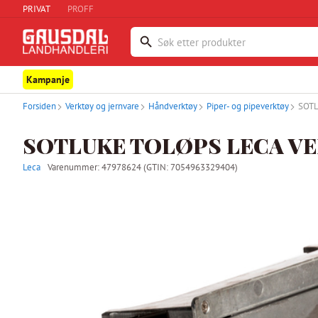
PRIVAT
PROFF
Kampanje
Forsiden
Verktøy og jernvare
Håndverktøy
Piper- og pipeverktøy
SOTL
SOTLUKE TOLØPS LECA VE
Leca
Varenummer:
47978624
(GTIN: 7054963329404)