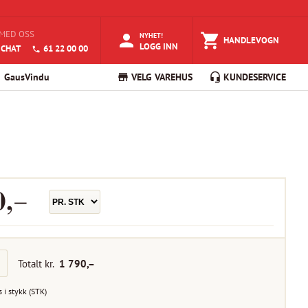
MED OSS
NYHET!
HANDLEVOGN
LOGG INN
 CHAT
61 22 00 00
GausVindu
VELG VAREHUS
KUNDESERVICE
0
,–
Totalt kr.
1 790
,–
s i
stykk
(
STK
)