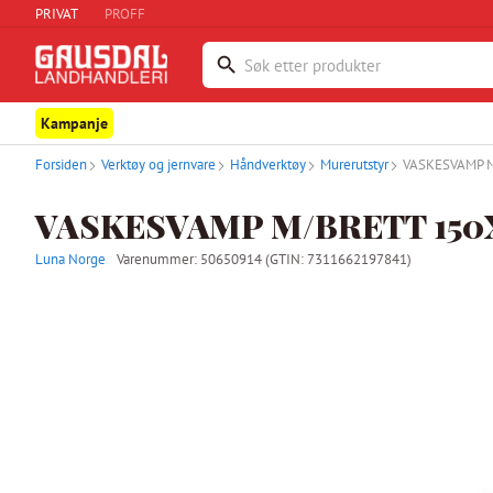
PRIVAT
PROFF
Kampanje
Forsiden
Verktøy og jernvare
Håndverktøy
Murerutstyr
VASKESVAMP 
VASKESVAMP M/BRETT 150
Luna Norge
Varenummer:
50650914
(GTIN: 7311662197841)