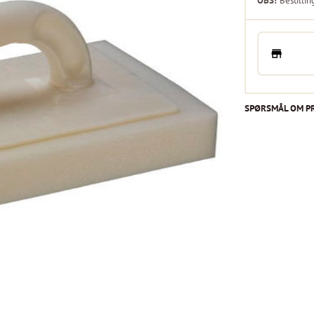
OBS!
Bestillin
SPØRSMÅL OM P