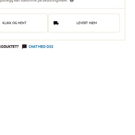
gstillegg kan tilkomme på bestillingsvarer
KLIKK OG HENT
LEVERT HJEM
RODUKTET?
CHAT MED OSS