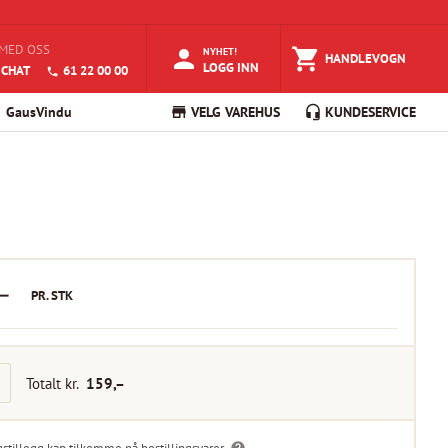
MED OSS
NYHET!
HANDLEVOGN
LOGG INN
 CHAT
61 22 00 00
GausVindu
VELG VAREHUS
KUNDESERVICE
–
PR.
STK
Totalt kr.
159
,–