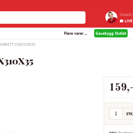
SNAKK 
LIVE
Flere varer ...
Gausbygg Outlet
M/BRETT 150X310X35
X310X35
159
,
STK