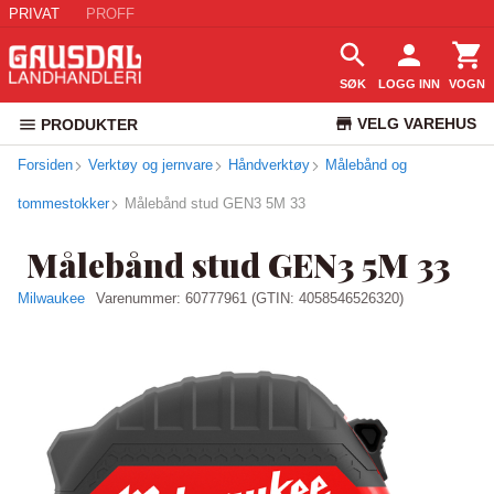
PRIVAT
PROFF
SØK
LOGG INN
VOGN
VELG VAREHUS
PRODUKTER
Forsiden
Verktøy og jernvare
Håndverktøy
Målebånd og
KUNDESERVICE
tommestokker
Målebånd stud GEN3 5M 33
Målebånd stud GEN3 5M 33
Milwaukee
Varenummer:
60777961
(GTIN: 4058546526320)