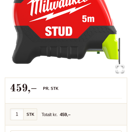
459
,–
PR.
STK
Totalt kr.
459
,–
STK