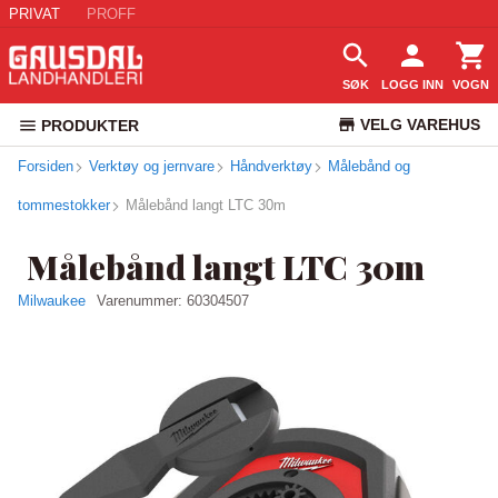
PRIVAT
PROFF
SØK
LOGG INN
VOGN
VELG VAREHUS
PRODUKTER
Forsiden
Verktøy og jernvare
Håndverktøy
Målebånd og
KUNDESERVICE
tommestokker
Målebånd langt LTC 30m
Målebånd langt LTC 30m
Milwaukee
Varenummer:
60304507