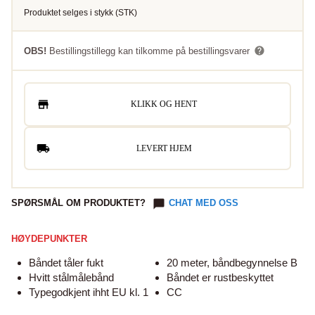
Produktet selges i
stykk
(
STK
)
OBS!
Bestillingstillegg kan tilkomme på bestillingsvarer
KLIKK OG HENT
LEVERT HJEM
SPØRSMÅL OM PRODUKTET?
CHAT MED OSS
HØYDEPUNKTER
Båndet tåler fukt
20 meter, båndbegynnelse B
Hvitt stålmålebånd
Båndet er rustbeskyttet
Typegodkjent ihht EU kl. 1
CC