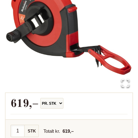
619
,–
Totalt kr.
619
,–
STK