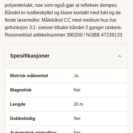
polyesterlakk, noe som også gjør at reflekser dempes. 
Båndet er rustbeskyttet og klarer kontakt med fukt og de 
fleste løsemidler. Målebånd CC med medium hus har 
girfunksjon 3:1: sveiver tilbake båndet 3 ganger raskere. 
Reserveblad artikkelnummer 390209 / NOBB 47239133
Spesifikasjoner
Metrisk måleenhet
Ja
Magnetisk
Nei
Lengde
20
m
Dobbelsidig
Nei
Automatisk opprulling
Nei