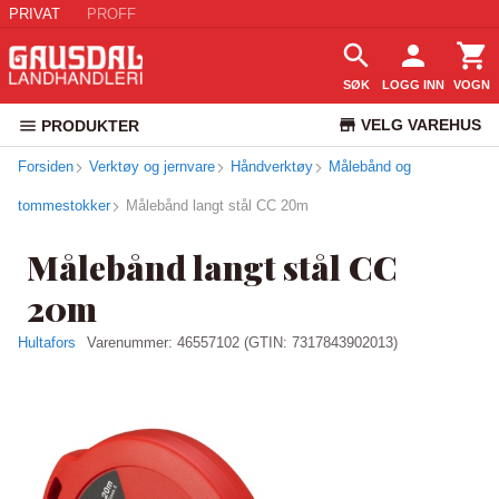
PRIVAT
PROFF
SØK
LOGG INN
VOGN
VELG VAREHUS
PRODUKTER
Forsiden
Verktøy og jernvare
Håndverktøy
Målebånd og
KUNDESERVICE
tommestokker
Målebånd langt stål CC 20m
Målebånd langt stål CC
20m
Hultafors
Varenummer:
46557102
(GTIN: 7317843902013)