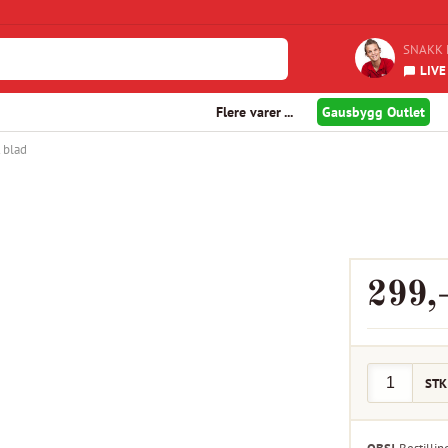
SNAKK 
LIVE
Flere varer ...
Gausbygg Outlet
t blad
299
,
STK