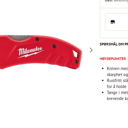
OBS!
Bestillin
SPØRSMÅL OM P
HØYDEPUNKTER
Kniven med 
skarphet og
Rustfritt s
for å holde
Tange i met
krevende ku