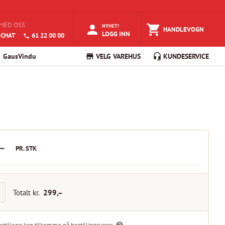
MED OSS
NYHET!
HANDLEVOGN
LOGG INN
 CHAT
61 22 00 00
GausVindu
VELG VAREHUS
KUNDESERVICE
–
PR.
STK
Totalt kr.
299
,–