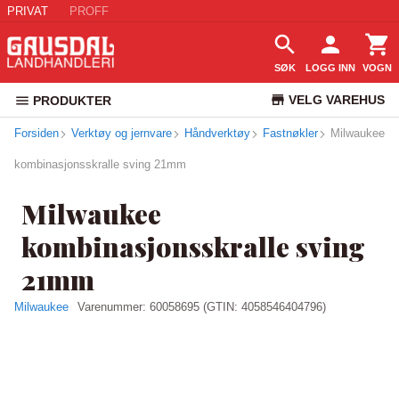
PRIVAT
PROFF
SØK
LOGG INN
VOGN
VELG VAREHUS
PRODUKTER
Forsiden
Verktøy og jernvare
Håndverktøy
Fastnøkler
KUNDESERVICE
Milwaukee
kombinasjonsskralle sving 21mm
Milwaukee
kombinasjonsskralle sving
21mm
Milwaukee
Varenummer:
60058695
(GTIN: 4058546404796)