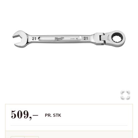
509
,–
PR.
STK