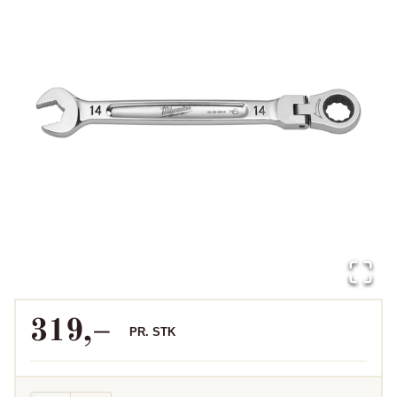
319
,–
PR.
STK