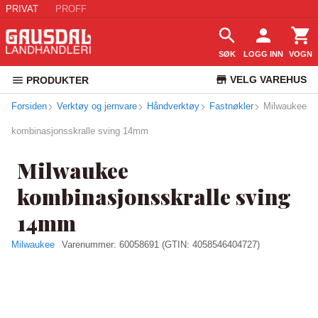
PRIVAT
PROFF
SØK
LOGG INN
VOGN
VELG VAREHUS
PRODUKTER
Forsiden
Verktøy og jernvare
Håndverktøy
Fastnøkler
KUNDESERVICE
Milwaukee
kombinasjonsskralle sving 14mm
Milwaukee
kombinasjonsskralle sving
14mm
Milwaukee
Varenummer:
60058691
(GTIN: 4058546404727)