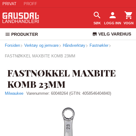
PRIVAT
PROFF
SØK
LOGG INN
VOGN
VELG VAREHUS
PRODUKTER
Forsiden
Verktøy og jernvare
Håndverktøy
Fastnøkler
KUNDESERVICE
FASTNØKKEL MAXBITE KOMB 23MM
FASTNØKKEL MAXBITE
KOMB 23MM
Milwaukee
Varenummer:
60048264
(GTIN: 4058546404840)