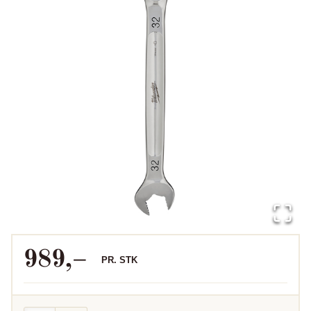
989
,–
PR.
STK