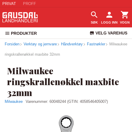
PRIVAT
PROFF
SØK
LOGG INN
VOGN
VELG VAREHUS
PRODUKTER
Forsiden
Verktøy og jernvare
Håndverktøy
Fastnøkler
KUNDESERVICE
Milwaukee
ringskrallenøkkel maxbite 32mm
Milwaukee
ringskrallenøkkel maxbite
32mm
Milwaukee
Varenummer:
60048244
(GTIN: 4058546405007)