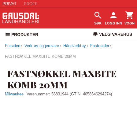
PRIVAT
PROFF
SØK
LOGG INN
VOGN
VELG VAREHUS
PRODUKTER
Forsiden
Verktøy og jernvare
Håndverktøy
Fastnøkler
KUNDESERVICE
FASTNØKKEL MAXBITE KOMB 20MM
FASTNØKKEL MAXBITE
KOMB 20MM
Milwaukee
Varenummer:
56831944
(GTIN: 4058546294274)