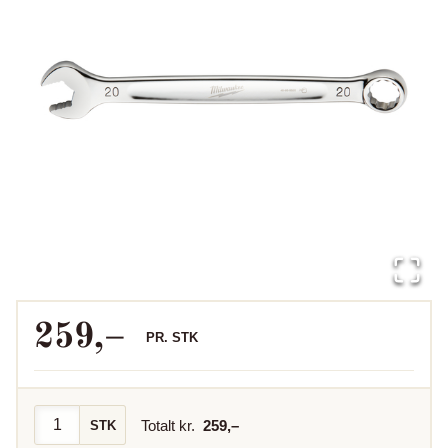
259
,–
PR.
STK
Totalt kr.
259
,–
STK