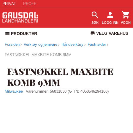
PRIVAT
PROFF
SØK
LOGG INN
VOGN
VELG VAREHUS
PRODUKTER
Forsiden
Verktøy og jernvare
Håndverktøy
Fastnøkler
KUNDESERVICE
FASTNØKKEL MAXBITE KOMB 9MM
FASTNØKKEL MAXBITE
KOMB 9MM
Milwaukee
Varenummer:
56831838
(GTIN: 4058546294168)