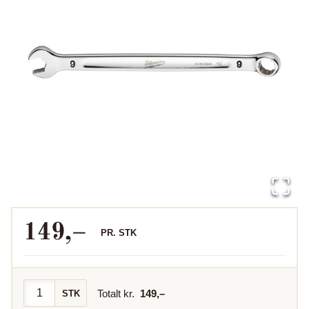
149
,–
PR.
STK
Totalt kr.
149
,–
STK