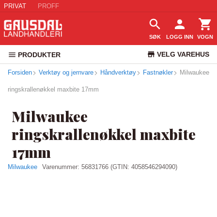
PRIVAT
PROFF
SØK
LOGG INN
VOGN
VELG VAREHUS
PRODUKTER
Forsiden
Verktøy og jernvare
Håndverktøy
Fastnøkler
KUNDESERVICE
Milwaukee
ringskrallenøkkel maxbite 17mm
Milwaukee
ringskrallenøkkel maxbite
17mm
Milwaukee
Varenummer:
56831766
(GTIN: 4058546294090)