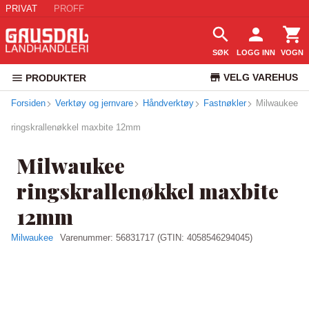
PRIVAT
PROFF
SØK
LOGG INN
VOGN
VELG VAREHUS
PRODUKTER
Forsiden
Verktøy og jernvare
Håndverktøy
Fastnøkler
KUNDESERVICE
Milwaukee
ringskrallenøkkel maxbite 12mm
Milwaukee
ringskrallenøkkel maxbite
12mm
Milwaukee
Varenummer:
56831717
(GTIN: 4058546294045)