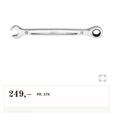
249
,–
PR.
STK